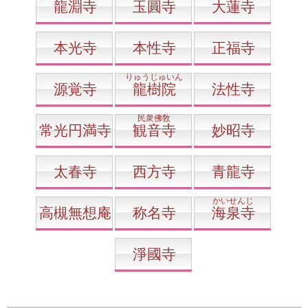
龍淵寺
玉圓寺
大蓮寺
本光寺
本性寺
正福寺
りゅうじゅいん
源覚寺
龍樹院
法性寺
民衆佛敎
常光円満寺
観音寺
妙昭寺
太春寺
西方寺
青龍寺
かいせんじ
高槻無想庵
称名寺
海泉寺
淨國寺