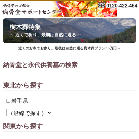
0120-422-464
樹木葬特集
～ 近くで祈り、最期は自然に還る ～
近くのお寺でお参り。最後は自然に還る樹木葬プラン35万円～
納骨堂と永代供養墓の検索
東北から探す
岩手県
関東から探す