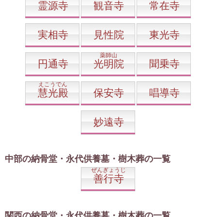
霊源寺
観音寺
常在寺
実相寺
見性院
東光寺
薬師山
円通寺
光明院
聞乗寺
えこうでん
慧光殿
保安寺
唱導寺
妙遠寺
中部の納骨堂・永代供養墓・樹木葬の一覧
ぜんぎょうじ
善行寺
関西の納骨堂・永代供養墓・樹木葬の一覧