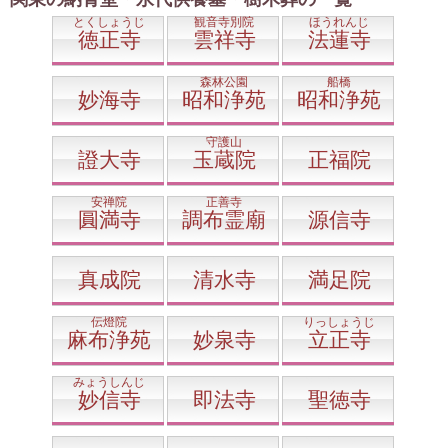
とくしょうじ
観音寺別院
ほうれんじ
徳正寺
雲祥寺
法蓮寺
森林公園
船橋
妙海寺
昭和浄苑
昭和浄苑
守護山
證大寺
玉蔵院
正福院
安禅院
正善寺
圓満寺
調布霊廟
源信寺
真成院
清水寺
満足院
伝燈院
りっしょうじ
麻布浄苑
妙泉寺
立正寺
みょうしんじ
妙信寺
即法寺
聖徳寺