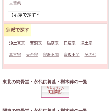
三重県
宗派で探す
浄土真宗
曹洞宗
臨済宗
日蓮宗
浄土宗
真言宗
天台宗
宗派不問
宗教不問
その他
東北の納骨堂・永代供養墓・樹木葬の一覧
ちしょういん
知勝院
関東の納骨堂・永代供養墓・樹木葬の一覧