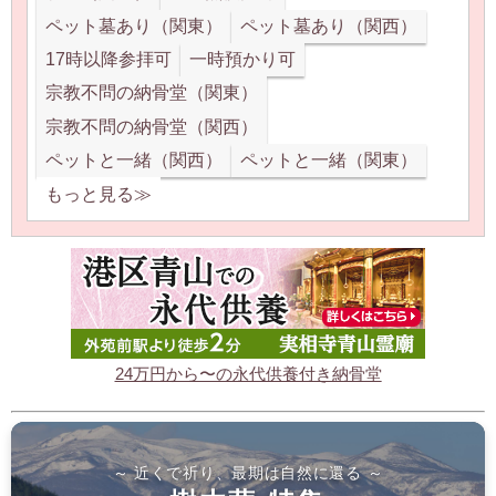
ペット墓あり（関東）
ペット墓あり（関西）
17時以降参拝可
一時預かり可
宗教不問の納骨堂（関東）
宗教不問の納骨堂（関西）
ペットと一緒（関西）
ペットと一緒（関東）
もっと見る≫
24万円から〜の永代供養付き納骨堂
～ 近くで祈り、最期は自然に還る ～