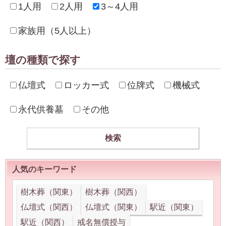
1人用
2人用
3～4人用
家族用（5人以上）
壇の種類で探す
仏壇式
ロッカー式
位牌式
機械式
永代供養墓
その他
人気のキーワード
樹木葬（関東）
樹木葬（関西）
仏壇式（関西）
仏壇式（関東）
駅近（関東）
駅近（関西）
戒名無償授与