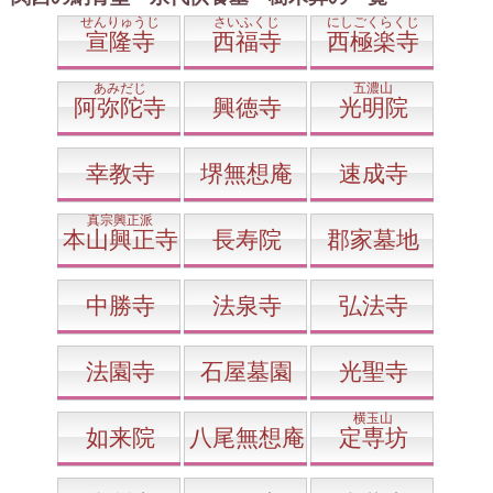
せんりゅうじ
さいふくじ
にしごくらくじ
宣隆寺
西福寺
西極楽寺
あみだじ
五濃山
阿弥陀寺
興徳寺
光明院
幸教寺
堺無想庵
速成寺
真宗興正派
本山興正寺
長寿院
郡家墓地
中勝寺
法泉寺
弘法寺
法園寺
石屋墓園
光聖寺
横玉山
如来院
八尾無想庵
定専坊