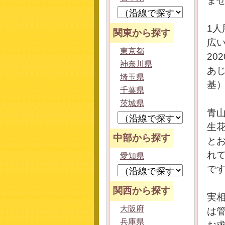
ま
1
関東から探す
広
東京都
20
神奈川県
あ
埼玉県
基
千葉県
茨城県
青
生
中部から探す
と
れ
愛知県
で
関西から探す
実
大阪府
は
兵庫県