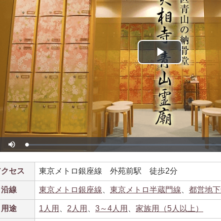
Play
Video
Loaded
:
y
Mute
0%
アクセス
東京メトロ銀座線　外苑前駅　徒歩2分
沿線
東京メトロ銀座線
、
東京メトロ半蔵門線
、
都営地下
用途
1人用
、
2人用
、
3～4人用
、
家族用（5人以上）