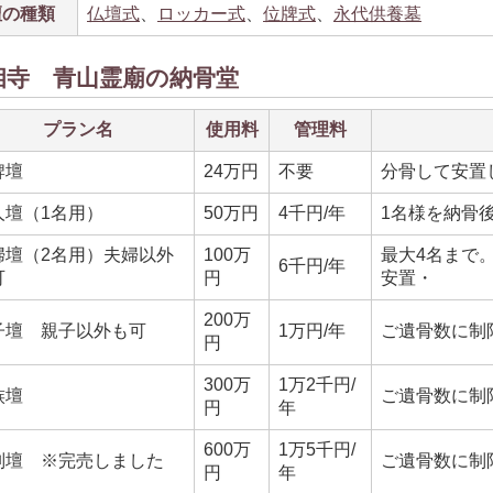
壇の種類
仏壇式
、
ロッカー式
、
位牌式
、
永代供養墓
相寺 青山霊廟の納骨堂
プラン名
使用料
管理料
牌壇
24万円
不要
分骨して安置
人壇（1名用）
50万円
4千円/年
1名様を納骨
婦壇（2名用）夫婦以外
100万
最大4名まで
6千円/年
可
円
安置・
200万
子壇 親子以外も可
1万円/年
ご遺骨数に制
円
300万
1万2千円/
族壇
ご遺骨数に制
円
年
600万
1万5千円/
別壇 ※完売しました
ご遺骨数に制
円
年