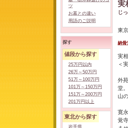
実
ツ
じっ
お墓との違い
用語のご説明
東京
探す
納骨
値段から探す
実
＜
25万円以内
26万～50万円
51万～100万円
外
101万～150万円
堂
151万～200万円
山
201万円以上
寛永
東北から探す
覚
岩手県