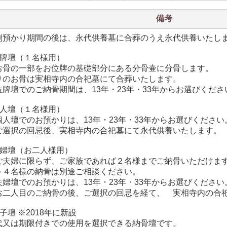
備考
別預かり期間の後は、永代供養墓に合葬のうえ永代供養いたし
位牌壇（１名様用）
お骨の一部をお位牌の基礎部分にある分骨壷に分骨します。
りのお骨は実相寺内の合祀墓にて合葬いたします。
位牌壇でのご納骨期間は、13年・23年・33年からお選びくださ
個人壇（１名様用）
個人壇でのお預かりは、13年・23年・33年からお選びください
ご選択の回忌後、実相寺内の合祀墓にて永代供養いたします。
夫婦壇（お二人様用）
ご夫婦に限らず、ご家族であれば２名様までご納骨いただけま
～４名様の納骨は別途ご相談ください。
夫婦壇でのお預かりは、13年・23年・33年からお選びくださ
お二人目のご納骨の後、ご選択の回忌を経て、 実相寺内の合
子壇 ※2018年に新設
代又は期限付きでの使用を選択できる納骨壇です。