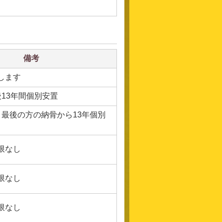
備考
します
後13年間個別安置
。最後の方の納骨から13年個別
限なし
限なし
限なし