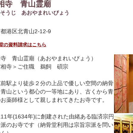
相寺 青山霊廟
そうじ あおやまれいびょう
都港区北青山2-12-9
堂の資料請求はこちら
相寺 青山霊廟（あおやまれいびょう）
実相寺＞ご住職 鵜飼 碩宗
苑前駅より徒歩２分の上品で優しい空間の納骨
。青山という都心の一等地にあり、古くから青
のお薬師様として親しまれてきたお寺です。
11年(1634年)に創建された由緒ある臨済宗円
寺派のお寺です（納骨堂利用は宗旨宗派を問い