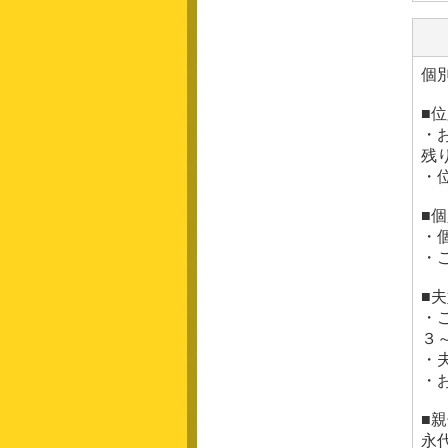
個
■
・
残
・
■
・
・
■
・
３
・
・
■親
永