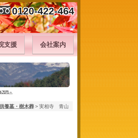
0120-422-464
院支援
会社案内
5万円～
供養墓・樹木葬
>
実相寺 青山