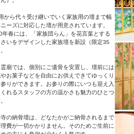
せん）。
人用から代々受け継いでいく家族用の壇まで幅
いニーズに対応した壇が用意されています。
20年春には、「家族団らん」を花言葉とする
じさいをデザインした家族壇を新設（限定35
）。
山霊廟では、個別にご遺骨を安置し、壇前には
花やお菓子などを自由にお供えできてゆっくり
お参りができます。お参りの際にいつも迎え入
てくれるスタッフの方の温かさも魅力のひとつ
す。
相寺の納骨壇は、どなたかがご納骨されるまで
管理費が一切かかりません。そのためご生前に