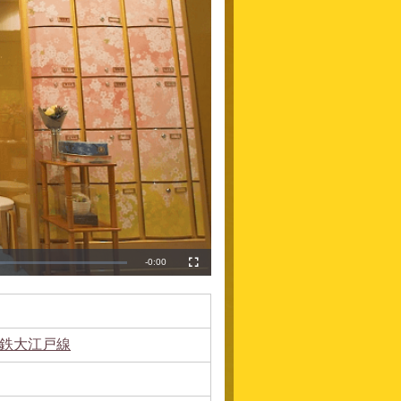
Remaining
-
0:00
Fullscreen
Time
鉄大江戸線