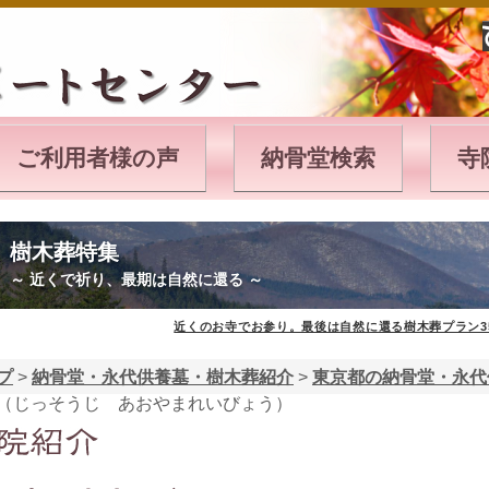
ご利用者様の声
納骨堂検索
寺
樹木葬特集
～ 近くで祈り、最期は自然に還る ～
近くのお寺でお参り。最後は自然に還る樹木葬プラン3
プ
>
納骨堂・永代供養墓・樹木葬紹介
>
東京都の納骨堂・永代
（じっそうじ あおやまれいびょう）