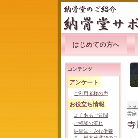
はじめての方へ
コンテンツ
アンケート
ご利用者様の声
お役立ち情報
トッ
霊廟
よくあるご質問
ご相談の流れ
納骨堂・永代供養
墓・樹木葬選びのコ