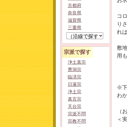
お
京都府
奈良県
コ
滋賀県
り
三重県
れ
敷
宗派で探す
用
浄土真宗
曹洞宗
臨済宗
日蓮宗
※
浄土宗
わ
真言宗
天台宗
（お
宗派不問
＜実
宗教不問