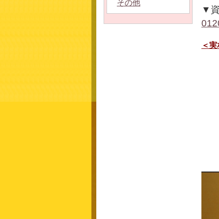
その他
▼
012
＜実