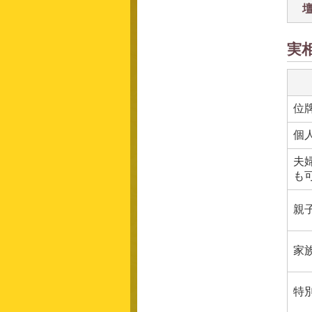
実
位
個
夫
も
親
家
特