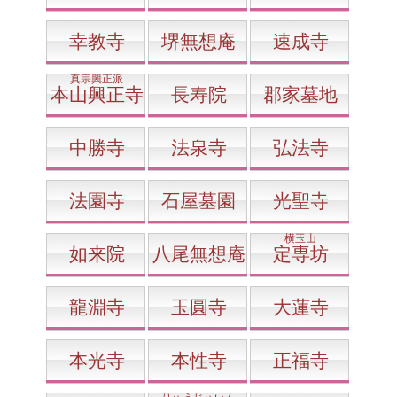
幸教寺
堺無想庵
速成寺
真宗興正派
本山興正寺
長寿院
郡家墓地
中勝寺
法泉寺
弘法寺
法園寺
石屋墓園
光聖寺
横玉山
如来院
八尾無想庵
定専坊
龍淵寺
玉圓寺
大蓮寺
本光寺
本性寺
正福寺