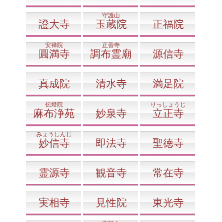
守護山
證大寺
玉蔵院
正福院
安禅院
正善寺
圓満寺
調布霊廟
源信寺
真成院
清水寺
満足院
伝燈院
りっしょうじ
麻布浄苑
妙泉寺
立正寺
みょうしんじ
妙信寺
即法寺
聖徳寺
霊源寺
観音寺
常在寺
実相寺
見性院
東光寺