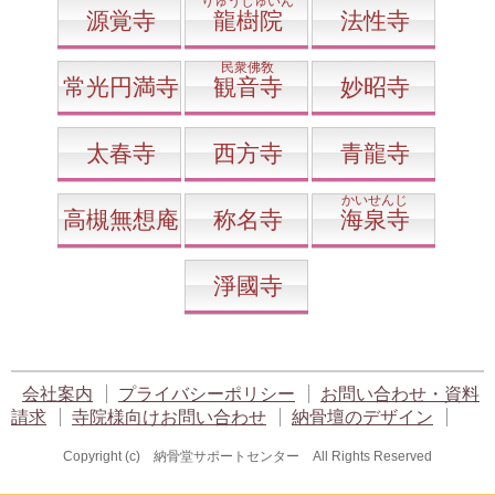
りゅうじゅいん
源覚寺
龍樹院
法性寺
民衆佛敎
常光円満寺
観音寺
妙昭寺
太春寺
西方寺
青龍寺
かいせんじ
高槻無想庵
称名寺
海泉寺
淨國寺
会社案内
プライバシーポリシー
お問い合わせ・資料
請求
寺院様向けお問い合わせ
納骨壇のデザイン
Copyright (c) 納骨堂サポートセンター All Rights Reserved