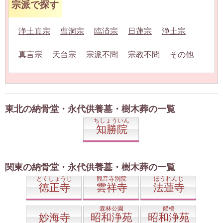
宗派で探す
浄土真宗
曹洞宗
臨済宗
日蓮宗
浄土宗
真言宗
天台宗
宗派不問
宗教不問
その他
東北の納骨堂・永代供養墓・樹木葬の一覧
ちしょういん
知勝院
関東の納骨堂・永代供養墓・樹木葬の一覧
とくしょうじ
観音寺別院
ほうれんじ
徳正寺
雲祥寺
法蓮寺
森林公園
船橋
妙海寺
昭和浄苑
昭和浄苑