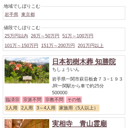
地域でしぼりこむ
岩手県
東京都
値段でしぼりこむ
25万円以内
26万～50万円
51万～100万円
101万～150万円
151万～200万円
201万円以上
日本初樹木葬 知勝院
ちしょういん
岩手県一関市萩荘栃倉７３−１９３
JR一関駅から車で約25分
500000
臨済宗
宗派不問
宗教不問
その他
1人用
2人用
3～4人用
家族用（5人以上）
実相寺 青山霊廟