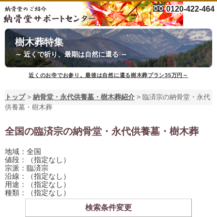
0120-422-464
樹木葬特集
～ 近くで祈り、最期は自然に還る ～
近くのお寺でお参り。最後は自然に還る樹木葬プラン35万円～
トップ
>
納骨堂・永代供養墓・樹木葬紹介
>
臨済宗の納骨堂・永代
供養墓・樹木葬
全国の臨済宗の納骨堂・永代供養墓・樹木葬
地域：全国
値段：（指定なし）
宗派：臨済宗
沿線：（指定なし）
用途：（指定なし）
種類：（指定なし）
検索条件変更