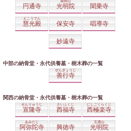
薬師山
円通寺
光明院
聞乗寺
えこうでん
慧光殿
保安寺
唱導寺
妙遠寺
中部の納骨堂・永代供養墓・樹木葬の一覧
ぜんぎょうじ
善行寺
関西の納骨堂・永代供養墓・樹木葬の一覧
せんりゅうじ
さいふくじ
にしごくらくじ
宣隆寺
西福寺
西極楽寺
あみだじ
五濃山
阿弥陀寺
興徳寺
光明院