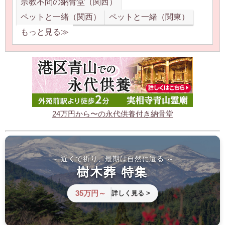
宗教不問の納骨堂（関西）
ペットと一緒（関西）
ペットと一緒（関東）
もっと見る≫
24万円から〜の永代供養付き納骨堂
～ 近くで祈り、最期は自然に還る ～
樹木葬 特集
35万円～
詳しく見る >