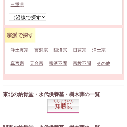
三重県
宗派で探す
浄土真宗
曹洞宗
臨済宗
日蓮宗
浄土宗
真言宗
天台宗
宗派不問
宗教不問
その他
東北の納骨堂・永代供養墓・樹木葬の一覧
ちしょういん
知勝院