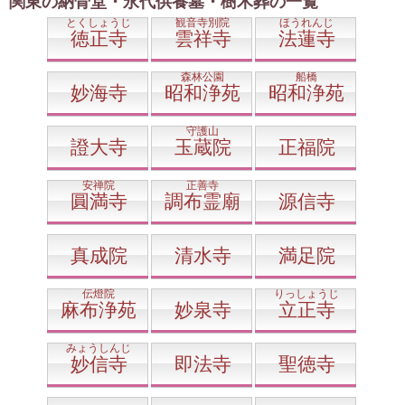
関東の納骨堂・永代供養墓・樹木葬の一覧
とくしょうじ
観音寺別院
ほうれんじ
徳正寺
雲祥寺
法蓮寺
森林公園
船橋
妙海寺
昭和浄苑
昭和浄苑
守護山
證大寺
玉蔵院
正福院
安禅院
正善寺
圓満寺
調布霊廟
源信寺
真成院
清水寺
満足院
伝燈院
りっしょうじ
麻布浄苑
妙泉寺
立正寺
みょうしんじ
妙信寺
即法寺
聖徳寺