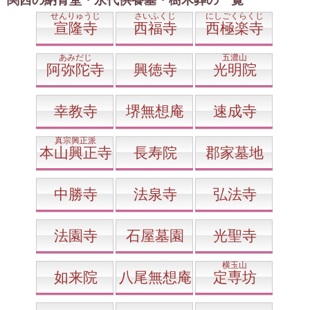
関西の納骨堂・永代供養墓・樹木葬の一覧
せんりゅうじ
さいふくじ
にしごくらくじ
宣隆寺
西福寺
西極楽寺
あみだじ
五濃山
阿弥陀寺
興徳寺
光明院
幸教寺
堺無想庵
速成寺
真宗興正派
本山興正寺
長寿院
郡家墓地
中勝寺
法泉寺
弘法寺
法園寺
石屋墓園
光聖寺
横玉山
如来院
八尾無想庵
定専坊