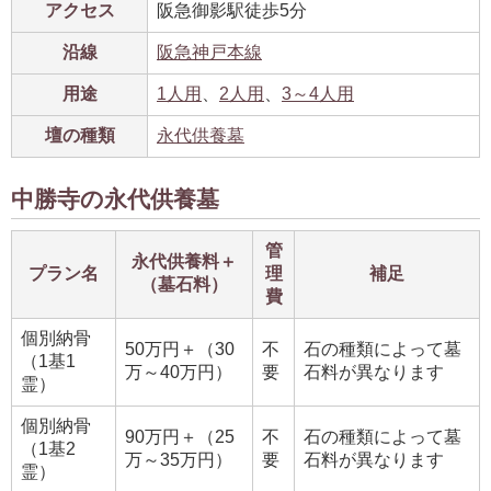
アクセス
阪急御影駅徒歩5分
沿線
阪急神戸本線
用途
1人用
、
2人用
、
3～4人用
壇の種類
永代供養墓
中勝寺の永代供養墓
管
永代供養料＋
プラン名
理
補足
（墓石料）
費
個別納骨
50万円＋（30
不
石の種類によって墓
（1基1
万～40万円）
要
石料が異なります
霊）
個別納骨
90万円＋（25
不
石の種類によって墓
（1基2
万～35万円）
要
石料が異なります
霊）