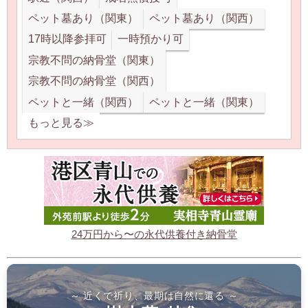
ペット墓あり（関東）
ペット墓あり（関西）
17時以降参拝可
一時預かり可
宗教不問の納骨堂（関東）
宗教不問の納骨堂（関西）
ペットと一緒（関西）
ペットと一緒（関東）
もっと見る≫
24万円から〜の永代供養付き納骨堂
～ 近くで祈り、最期は自然に還る ～