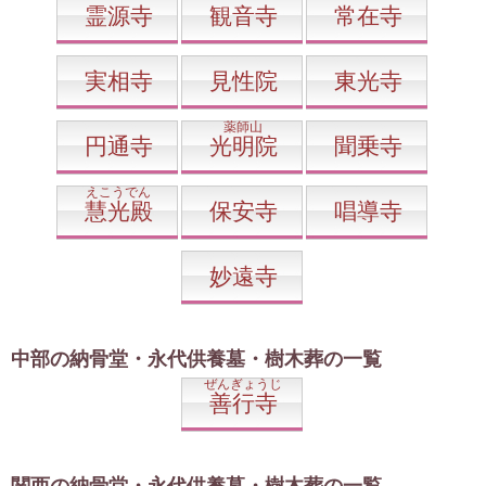
霊源寺
観音寺
常在寺
実相寺
見性院
東光寺
薬師山
円通寺
光明院
聞乗寺
えこうでん
慧光殿
保安寺
唱導寺
妙遠寺
中部の納骨堂・永代供養墓・樹木葬の一覧
ぜんぎょうじ
善行寺