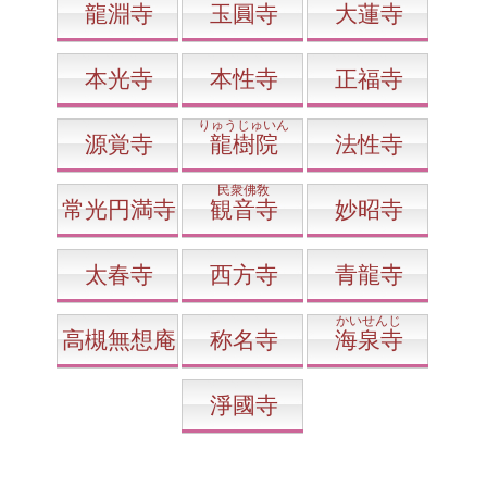
龍淵寺
玉圓寺
大蓮寺
本光寺
本性寺
正福寺
りゅうじゅいん
源覚寺
龍樹院
法性寺
民衆佛敎
常光円満寺
観音寺
妙昭寺
太春寺
西方寺
青龍寺
かいせんじ
高槻無想庵
称名寺
海泉寺
淨國寺