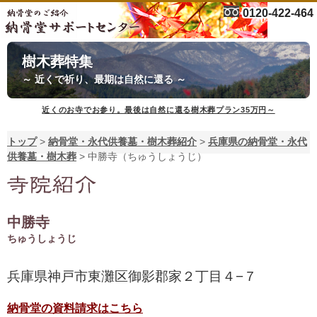
0120-422-464
樹木葬特集
～ 近くで祈り、最期は自然に還る ～
近くのお寺でお参り。最後は自然に還る樹木葬プラン35万円～
トップ
>
納骨堂・永代供養墓・樹木葬紹介
>
兵庫県の納骨堂・永代
供養墓・樹木葬
>
中勝寺（ちゅうしょうじ）
中勝寺
ちゅうしょうじ
兵庫県神戸市東灘区御影郡家２丁目４−７
納骨堂の資料請求はこちら