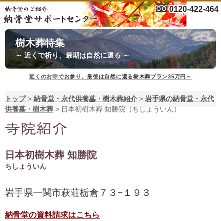
0120-422-464
樹木葬特集
～ 近くで祈り、最期は自然に還る ～
近くのお寺でお参り。最後は自然に還る樹木葬プラン35万円～
トップ
>
納骨堂・永代供養墓・樹木葬紹介
>
岩手県の納骨堂・永代
供養墓・樹木葬
>
日本初樹木葬 知勝院（ちしょういん）
日本初樹木葬 知勝院
ちしょういん
岩手県一関市萩荘栃倉７３−１９３
納骨堂の資料請求はこちら