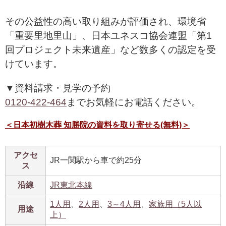
その公益性の高い取り組みが評価され、環境省
「重要里地里山」、日本ユネスコ協会連盟「第1
回プロジェクト未来遺産」など数多くの認定を受
けています。
▼資料請求・見学の予約
0120-422-464
までお気軽にお電話ください。
＜日本初樹木葬 知勝院の資料を取り寄せる(無料)＞
アクセ
JR一関駅から車で約25分
ス
沿線
JR東北本線
1人用
、
2人用
、
3～4人用
、
家族用（5人以
用途
上）