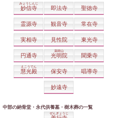
みょうしんじ
妙信寺
即法寺
聖徳寺
霊源寺
観音寺
常在寺
実相寺
見性院
東光寺
薬師山
円通寺
光明院
聞乗寺
えこうでん
慧光殿
保安寺
唱導寺
妙遠寺
中部の納骨堂・永代供養墓・樹木葬の一覧
ぜんぎょうじ
善行寺