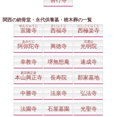
関西の納骨堂・永代供養墓・樹木葬の一覧
せんりゅうじ
さいふくじ
にしごくらくじ
宣隆寺
西福寺
西極楽寺
あみだじ
五濃山
阿弥陀寺
興徳寺
光明院
幸教寺
堺無想庵
速成寺
真宗興正派
本山興正寺
長寿院
郡家墓地
中勝寺
法泉寺
弘法寺
法園寺
石屋墓園
光聖寺