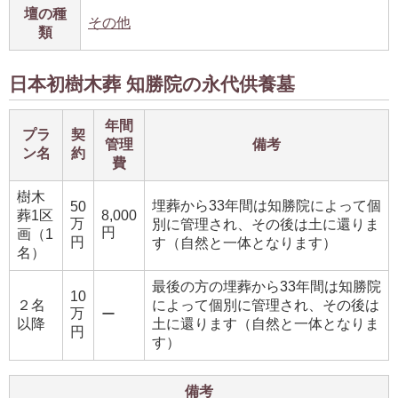
壇の種
その他
類
日本初樹木葬 知勝院の永代供養墓
年間
プラ
契
管理
備考
ン名
約
費
樹木
埋葬から33年間は知勝院によって個
50
葬1区
8,000
万
別に管理され、その後は土に還りま
円
画（1
円
す（自然と一体となります）
名）
最後の方の埋葬から33年間は知勝院
10
２名
によって個別に管理され、その後は
万
ー
以降
土に還ります（自然と一体となりま
円
す）
備考