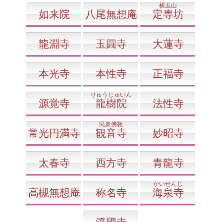
横玉山
如来院
八尾無想庵
定専坊
龍淵寺
玉圓寺
大蓮寺
本光寺
本性寺
正福寺
りゅうじゅいん
源覚寺
龍樹院
法性寺
民衆佛敎
常光円満寺
観音寺
妙昭寺
太春寺
西方寺
青龍寺
かいせんじ
高槻無想庵
称名寺
海泉寺