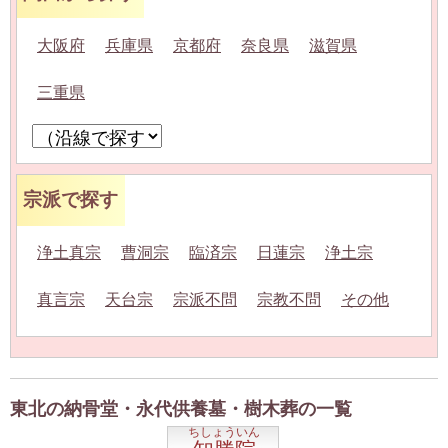
大阪府
兵庫県
京都府
奈良県
滋賀県
三重県
宗派で探す
浄土真宗
曹洞宗
臨済宗
日蓮宗
浄土宗
真言宗
天台宗
宗派不問
宗教不問
その他
東北の納骨堂・永代供養墓・樹木葬の一覧
ちしょういん