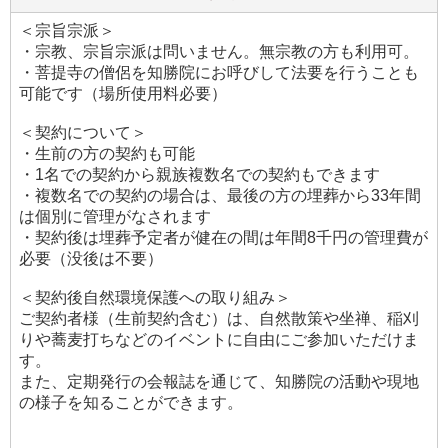
＜宗旨宗派＞
・宗教、宗旨宗派は問いません。無宗教の方も利用可。
・菩提寺の僧侶を知勝院にお呼びして法要を行うことも
可能です（場所使用料必要）
＜契約について＞
・生前の方の契約も可能
・1名での契約から親族複数名での契約もできます
・複数名での契約の場合は、最後の方の埋葬から33年間
は個別に管理がなされます
・契約後は埋葬予定者が健在の間は年間8千円の管理費が
必要（没後は不要）
＜契約後自然環境保護への取り組み＞
ご契約者様（生前契約含む）は、自然散策や坐禅、稲刈
りや蕎麦打ちなどのイベントに自由にご参加いただけま
す。
また、定期発行の会報誌を通じて、知勝院の活動や現地
の様子を知ることができます。