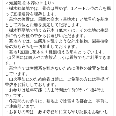
＜知勝院 樹木葬のきまり＞
・樹木葬墓地では、骨壺は埋めず、1メートル位の穴を掘
って直接遺骨を埋葬します。
・墓地の位置は、周囲の高木（基準木）と境界杭を基準
として方位と距離を測定して記録します。
・樹木葬墓地で植える花木（低木）は、その土地の生態
系に合う樹種の中からお選びいただきます。
・墓地内では、生態系を乱すような外来植物、園芸植物
等の持ち込みを一切禁止しております。
・墓地1区画に花木を１種類植える形をとっています。
（1区画には個人やご家族若しくは親族でもご利用できま
す。）
・墓地内では生態系を乱さないために供物の放置を禁止
しています。
・山火事防止のため線香は禁止。ご希望の方には手提げ
香炉をお貸ししております。
・お参りは通年可能（入山時間は午前9時～午後4時ま
で）です。
・冬期間のお参りは、墓地まで除雪する都合上、事前に
ご連絡願います。
・お参りの際は、必ず寺務所に立ち寄り記帳をお願いし