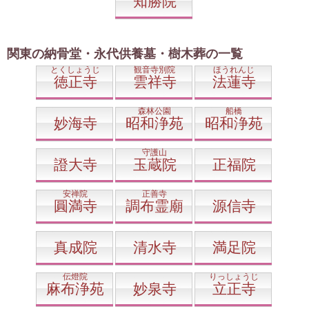
知勝院
関東の納骨堂・永代供養墓・樹木葬の一覧
とくしょうじ
観音寺別院
ほうれんじ
徳正寺
雲祥寺
法蓮寺
森林公園
船橋
妙海寺
昭和浄苑
昭和浄苑
守護山
證大寺
玉蔵院
正福院
安禅院
正善寺
圓満寺
調布霊廟
源信寺
真成院
清水寺
満足院
伝燈院
りっしょうじ
麻布浄苑
妙泉寺
立正寺