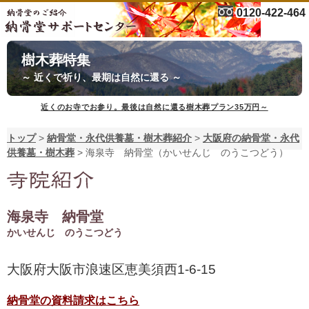
0120-422-464
樹木葬特集
～ 近くで祈り、最期は自然に還る ～
近くのお寺でお参り。最後は自然に還る樹木葬プラン35万円～
トップ
>
納骨堂・永代供養墓・樹木葬紹介
>
大阪府の納骨堂・永代
供養墓・樹木葬
>
海泉寺 納骨堂（かいせんじ のうこつどう）
海泉寺 納骨堂
かいせんじ のうこつどう
大阪府大阪市浪速区恵美須西1-6-15
納骨堂の資料請求はこちら