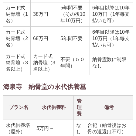
カード式
5年間不要
6年目以降は10年
納骨壇（1
38万円
（その後10
10万円（1年毎支
名）
年10万円）
払いも可）
カード式
6年目以降は10年
納骨壇（2
68万円
5年間不要
10万円（1年毎支
名）
払いも可）
カード式
カード式
不要（５０
納骨霊数に制限
納骨壇（3
納骨壇（3
年間）
なし
名以上）
名以上）
海泉寺 納骨堂の永代供養墓
管
プラン名
永代供養料
理
備考
費
永代供養塔
な
合祀（納骨後はお
5万円～
（屋外）
し
骨の返還は不可）