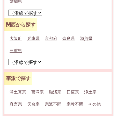
愛知県
関西から探す
大阪府
兵庫県
京都府
奈良県
滋賀県
三重県
宗派で探す
浄土真宗
曹洞宗
臨済宗
日蓮宗
浄土宗
真言宗
天台宗
宗派不問
宗教不問
その他