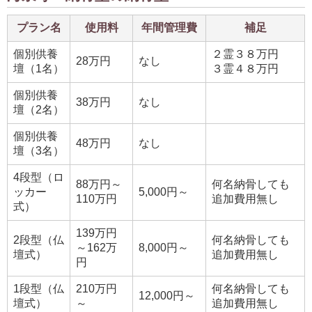
プラン名
使用料
年間管理費
補足
個別供養
２霊３８万円
28万円
なし
壇（1名）
３霊４８万円
個別供養
38万円
なし
壇（2名）
個別供養
48万円
なし
壇（3名）
4段型（ロ
88万円～
何名納骨しても
ッカー
5,000円～
110万円
追加費用無し
式）
139万円
2段型（仏
何名納骨しても
～162万
8,000円～
壇式）
追加費用無し
円
1段型（仏
210万円
何名納骨しても
12,000円～
壇式）
～
追加費用無し