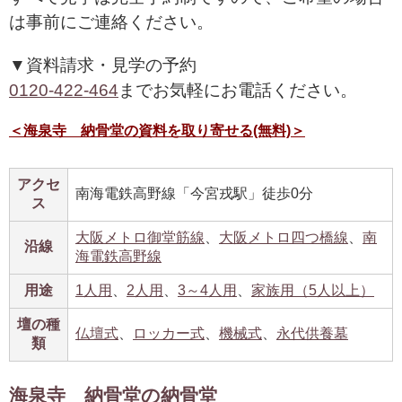
は事前にご連絡ください。
▼資料請求・見学の予約
0120-422-464
までお気軽にお電話ください。
＜海泉寺 納骨堂の資料を取り寄せる(無料)＞
アクセ
南海電鉄高野線「今宮戎駅」徒歩0分
ス
大阪メトロ御堂筋線
、
大阪メトロ四つ橋線
、
南
沿線
海電鉄高野線
用途
1人用
、
2人用
、
3～4人用
、
家族用（5人以上）
壇の種
仏壇式
、
ロッカー式
、
機械式
、
永代供養墓
類
海泉寺 納骨堂の納骨堂