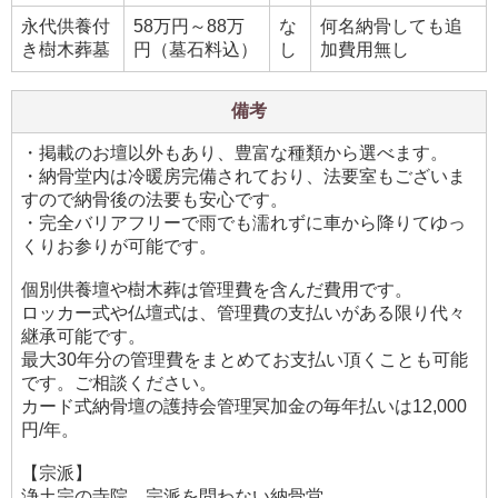
永代供養付
58万円～88万
な
何名納骨しても追
き樹木葬墓
円（墓石料込）
し
加費用無し
備考
・掲載のお壇以外もあり、豊富な種類から選べます。
・納骨堂内は冷暖房完備されており、法要室もございま
すので納骨後の法要も安心です。
・完全バリアフリーで雨でも濡れずに車から降りてゆっ
くりお参りが可能です。
個別供養壇や樹木葬は管理費を含んだ費用です。
ロッカー式や仏壇式は、管理費の支払いがある限り代々
継承可能です。
最大30年分の管理費をまとめてお支払い頂くことも可能
です。ご相談ください。
カード式納骨壇の護持会管理冥加金の毎年払いは12,000
円/年。
【宗派】
浄土宗の寺院。宗派を問わない納骨堂。