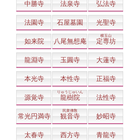
中勝寺
法泉寺
弘法寺
法園寺
石屋墓園
光聖寺
横玉山
如来院
八尾無想庵
定専坊
龍淵寺
玉圓寺
大蓮寺
本光寺
本性寺
正福寺
りゅうじゅいん
源覚寺
龍樹院
法性寺
民衆佛敎
常光円満寺
観音寺
妙昭寺
太春寺
西方寺
青龍寺