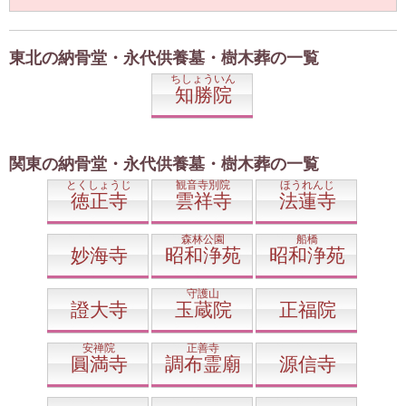
東北の納骨堂・永代供養墓・樹木葬の一覧
ちしょういん
知勝院
関東の納骨堂・永代供養墓・樹木葬の一覧
とくしょうじ
観音寺別院
ほうれんじ
徳正寺
雲祥寺
法蓮寺
森林公園
船橋
妙海寺
昭和浄苑
昭和浄苑
守護山
證大寺
玉蔵院
正福院
安禅院
正善寺
圓満寺
調布霊廟
源信寺