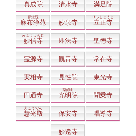
真成院
清水寺
満足院
伝燈院
りっしょうじ
麻布浄苑
妙泉寺
立正寺
みょうしんじ
妙信寺
即法寺
聖徳寺
霊源寺
観音寺
常在寺
実相寺
見性院
東光寺
薬師山
円通寺
光明院
聞乗寺
えこうでん
慧光殿
保安寺
唱導寺
妙遠寺