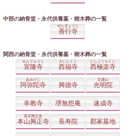
中部の納骨堂・永代供養墓・樹木葬の一覧
ぜんぎょうじ
善行寺
関西の納骨堂・永代供養墓・樹木葬の一覧
せんりゅうじ
さいふくじ
にしごくらくじ
宣隆寺
西福寺
西極楽寺
あみだじ
五濃山
阿弥陀寺
興徳寺
光明院
幸教寺
堺無想庵
速成寺
真宗興正派
本山興正寺
長寿院
郡家墓地