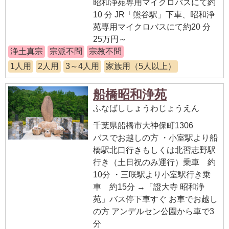
昭和浄苑専用マイクロバスにて約
10 分 JR「熊谷駅」下車、昭和浄
苑専用マイクロバスにて約20 分
25万円～
浄土真宗
宗派不問
宗教不問
1人用
2人用
3～4人用
家族用（5人以上）
船橋昭和浄苑
ふなばししょうわじょうえん
千葉県船橋市大神保町1306
バスでお越しの方 ・小室駅より船
橋駅北口行きもしくは北習志野駅
行き（土日祝のみ運行）乗車 約
10分 ・三咲駅より小室駅行き乗
車 約15分 →「證大寺 昭和浄
苑」バス停下車すぐ お車でお越し
の方 アンデルセン公園から車で3
分