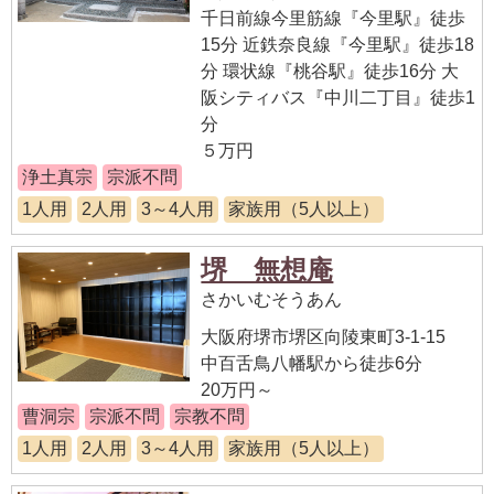
千日前線今里筋線『今里駅』徒歩
15分 近鉄奈良線『今里駅』徒歩18
分 環状線『桃谷駅』徒歩16分 大
阪シティバス『中川二丁目』徒歩1
分
５万円
浄土真宗
宗派不問
1人用
2人用
3～4人用
家族用（5人以上）
堺 無想庵
さかいむそうあん
大阪府堺市堺区向陵東町3-1-15
中百舌鳥八幡駅から徒歩6分
20万円～
曹洞宗
宗派不問
宗教不問
1人用
2人用
3～4人用
家族用（5人以上）