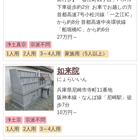
下車徒歩約2分 お車でお越しの方
首都高速7号小松川線「一之江IC」
から約8分 首都高速中央環状線
「船堀橋IC」から約6分
27万円～
浄土真宗
宗派不問
1人用
2人用
3～4人用
家族用（5人以上）
如来院
にょらいいん
兵庫県尼崎市寺町11番地
阪神本線・なんば線「尼崎駅」徒
歩7分
10万円～
浄土宗
宗派不問
1人用
2人用
3～4人用