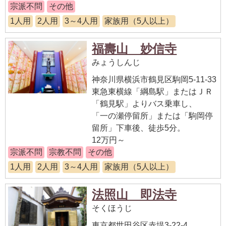
宗派不問
その他
1人用
2人用
3～4人用
家族用（5人以上）
福壽山 妙信寺
みょうしんじ
神奈川県横浜市鶴見区駒岡5-11-33
東急東横線「綱島駅」またはＪＲ
「鶴見駅」よりバス乗車し、
「一の瀬停留所」または「駒岡停
留所」下車後、徒歩5分。
12万円～
宗派不問
宗教不問
その他
1人用
2人用
3～4人用
家族用（5人以上）
法照山 即法寺
そくほうじ
東京都世田谷区赤堤3-22-4