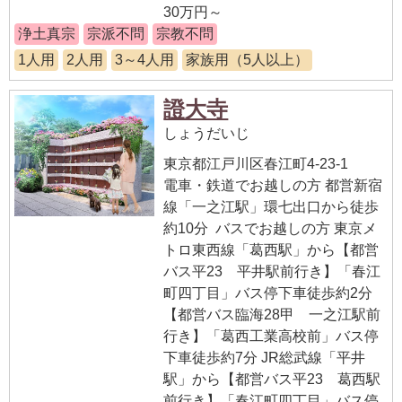
30万円～
浄土真宗
宗派不問
宗教不問
1人用
2人用
3～4人用
家族用（5人以上）
證大寺
しょうだいじ
東京都江戸川区春江町4-23-1
電車・鉄道でお越しの方 都営新宿
線「一之江駅」環七出口から徒歩
約10分 バスでお越しの方 東京メ
トロ東西線「葛西駅」から【都営
バス平23 平井駅前行き】「春江
町四丁目」バス停下車徒歩約2分
【都営バス臨海28甲 一之江駅前
行き】「葛西工業高校前」バス停
下車徒歩約7分 JR総武線「平井
駅」から【都営バス平23 葛西駅
前行き】「春江町四丁目」バス停