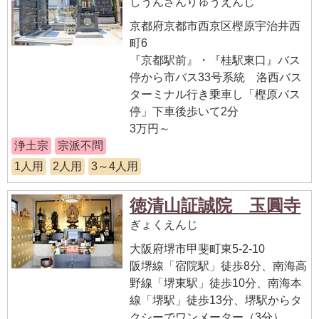
しうんざんりゅうえんじ
京都府京都市西京区樫原宇治井西
町6
『京都駅前』・『桂駅東口』バス
停から市バス33号系統 洛西バス
ターミナル行き乗車し「樫原バス
停」下車後歩いて2分
3万円～
浄土宗
宗派不問
1人用
2人用
3～4人用
徳清山証誠院 玉圓寺
ぎょくえんじ
大阪府堺市甲斐町東5-2-10
阪堺線「宿院駅」徒歩8分、南海高
野線「堺東駅」徒歩10分、南海本
線「堺駅」徒歩13分、堺駅からタ
クシーでワンメーター（3分）