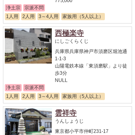
775,000
浄土宗
宗派不問
1人用
2人用
3～4人用
家族用（5人以上）
西極楽寺
にしごくらくじ
兵庫県兵庫県神戸市須磨区堀池通
1-1-3
山陽電鉄本線「東須磨駅」より徒
歩3分
NULL
浄土宗
宗派不問
1人用
2人用
3～4人用
家族用（5人以上）
雲祥寺
うんしょうじ
東京都小平市仲町231-17