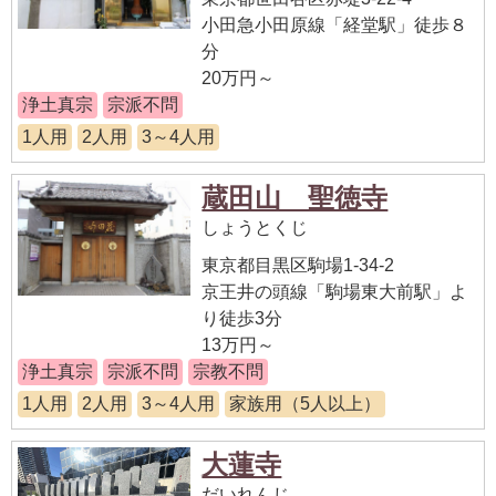
小田急小田原線「経堂駅」徒歩８
分
20万円～
浄土真宗
宗派不問
1人用
2人用
3～4人用
蔵田山 聖徳寺
しょうとくじ
東京都目黒区駒場1-34-2
京王井の頭線「駒場東大前駅」よ
り徒歩3分
13万円～
浄土真宗
宗派不問
宗教不問
1人用
2人用
3～4人用
家族用（5人以上）
大蓮寺
だいれんじ