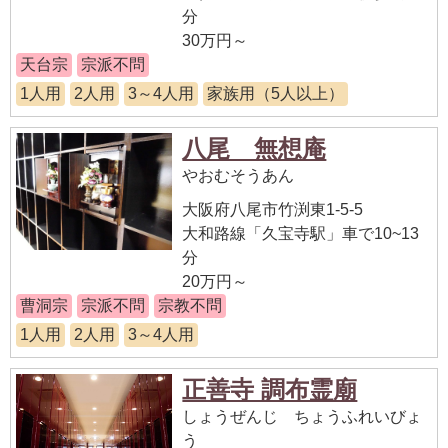
分
30万円～
天台宗
宗派不問
1人用
2人用
3～4人用
家族用（5人以上）
八尾 無想庵
やおむそうあん
大阪府八尾市竹渕東1-5-5
大和路線「久宝寺駅」車で10~13
分
20万円～
曹洞宗
宗派不問
宗教不問
1人用
2人用
3～4人用
正善寺 調布霊廟
しょうぜんじ ちょうふれいびょ
う