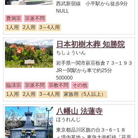
西武新宿線 小平駅から徒歩9分
NULL
曹洞宗
宗派不問
1人用
2人用
3～4人用
日本初樹木葬 知勝院
ちしょういん
岩手県一関市萩荘栃倉７３−１９３
JR一関駅から車で約25分
500000
臨済宗
宗派不問
宗教不問
その他
1人用
2人用
3～4人用
家族用（5人以上）
八幡山 法蓮寺
ほうれんじ
東京都品川区旗の台３−６−１８
＜境内墓地＞ 東急大井町線「荏原