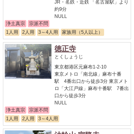
JR・名鉄・近鉄 「名古屋駅」より
約9分
NULL
浄土真宗
宗派不問
1人用
2人用
3～4人用
家族用（5人以上）
徳正寺
とくしょうじ
東京都港区元麻布1-2-10
東京メトロ「南北線」麻布十番
駅 4番出口から徒歩3分 東京メト
ロ「大江戸線」麻布十番駅 7番出
口から徒歩3分
NULL
浄土真宗
宗派不問
1人用
2人用
3～4人用