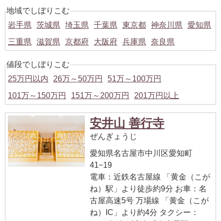
地域でしぼりこむ
岩手県
茨城県
埼玉県
千葉県
東京都
神奈川県
愛知県
三重県
滋賀県
京都府
大阪府
兵庫県
奈良県
値段でしぼりこむ
25万円以内
26万～50万円
51万～100万円
101万～150万円
151万～200万円
201万円以上
安井山 善行寺
ぜんぎょうじ
愛知県名古屋市中川区愛知町
41−19
電車：近鉄名古屋線 「黄金（こが
ね）駅」より徒歩約9分 お車：名
古屋高速5号 万場線 「黄金（こが
ね）IC」より約4分 タクシー：