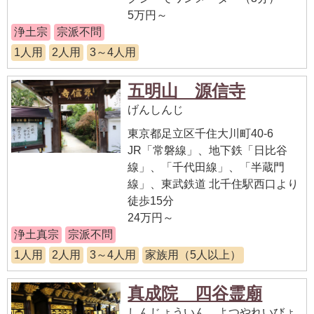
5万円～
浄土宗
宗派不問
1人用
2人用
3～4人用
五明山 源信寺
げんしんじ
東京都足立区千住大川町40-6
JR「常磐線」、地下鉄「日比谷
線」、「千代田線」、「半蔵門
線」、東武鉄道 北千住駅西口より
徒歩15分
24万円～
浄土真宗
宗派不問
1人用
2人用
3～4人用
家族用（5人以上）
真成院 四谷霊廟
しんじょういん よつやれいびょ