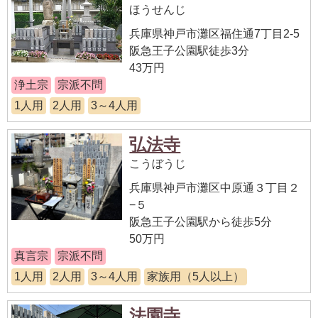
ほうせんじ
兵庫県神戸市灘区福住通7丁目2-5
阪急王子公園駅徒歩3分
43万円
浄土宗
宗派不問
1人用
2人用
3～4人用
弘法寺
こうぼうじ
兵庫県神戸市灘区中原通３丁目２
−５
阪急王子公園駅から徒歩5分
50万円
真言宗
宗派不問
1人用
2人用
3～4人用
家族用（5人以上）
法園寺