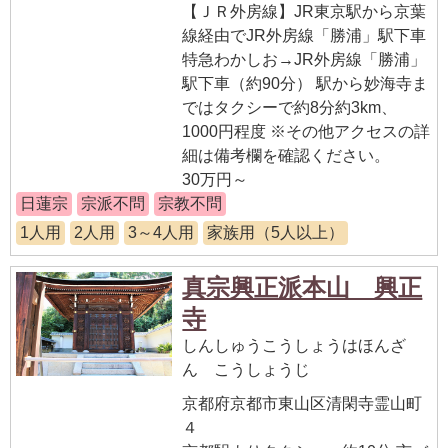
【ＪＲ外房線】JR東京駅から京葉
線経由でJR外房線「勝浦」駅下車
特急わかしお→JR外房線「勝浦」
駅下車（約90分） 駅から妙海寺ま
ではタクシーで約8分約3km、
1000円程度 ※その他アクセスの詳
細は備考欄を確認ください。
30万円～
日蓮宗
宗派不問
宗教不問
1人用
2人用
3～4人用
家族用（5人以上）
真宗興正派本山 興正
寺
しんしゅうこうしょうはほんざ
ん こうしょうじ
京都府京都市東山区清閑寺霊山町
４