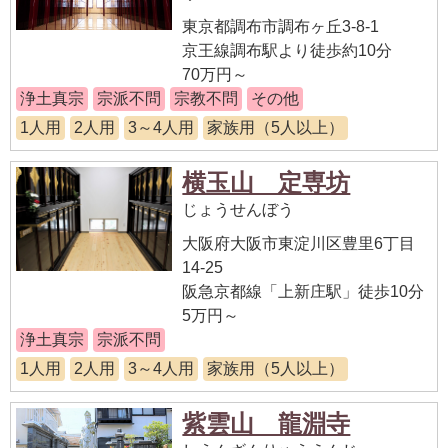
東京都調布市調布ヶ丘3-8-1
京王線調布駅より徒歩約10分
70万円～
浄土真宗
宗派不問
宗教不問
その他
1人用
2人用
3～4人用
家族用（5人以上）
横玉山 定専坊
じょうせんぼう
大阪府大阪市東淀川区豊里6丁目
14-25
阪急京都線「上新庄駅」徒歩10分
5万円～
浄土真宗
宗派不問
1人用
2人用
3～4人用
家族用（5人以上）
紫雲山 龍淵寺