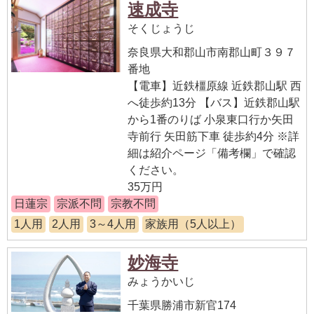
速成寺
そくじょうじ
奈良県大和郡山市南郡山町３９７
番地
【電車】近鉄橿原線 近鉄郡山駅 西
へ徒歩約13分 【バス】近鉄郡山駅
から1番のりば 小泉東口行か矢田
寺前行 矢田筋下車 徒歩約4分 ※詳
細は紹介ページ「備考欄」で確認
ください。
35万円
日蓮宗
宗派不問
宗教不問
1人用
2人用
3～4人用
家族用（5人以上）
妙海寺
みょうかいじ
千葉県勝浦市新官174