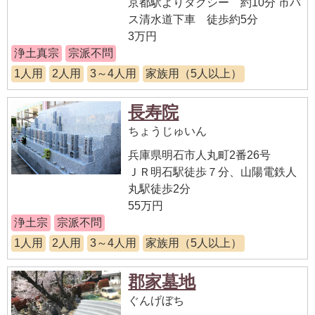
京都駅よりタクシー 約10分 市バ
ス清水道下車 徒歩約5分
3万円
浄土真宗
宗派不問
1人用
2人用
3～4人用
家族用（5人以上）
長寿院
ちょうじゅいん
兵庫県明石市人丸町2番26号
ＪＲ明石駅徒歩７分、山陽電鉄人
丸駅徒歩2分
55万円
浄土宗
宗派不問
1人用
2人用
3～4人用
家族用（5人以上）
郡家墓地
ぐんげぼち