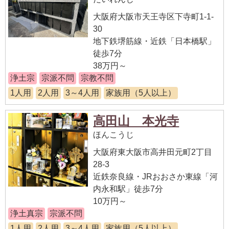
大阪府大阪市天王寺区下寺町1-1-
30
地下鉄堺筋線・近鉄「日本橋駅」
徒歩7分
38万円～
浄土宗
宗派不問
宗教不問
1人用
2人用
3～4人用
家族用（5人以上）
高田山 本光寺
ほんこうじ
大阪府東大阪市高井田元町2丁目
28-3
近鉄奈良線・JRおおさか東線「河
内永和駅」徒歩7分
10万円～
浄土真宗
宗派不問
1人用
2人用
3～4人用
家族用（5人以上）