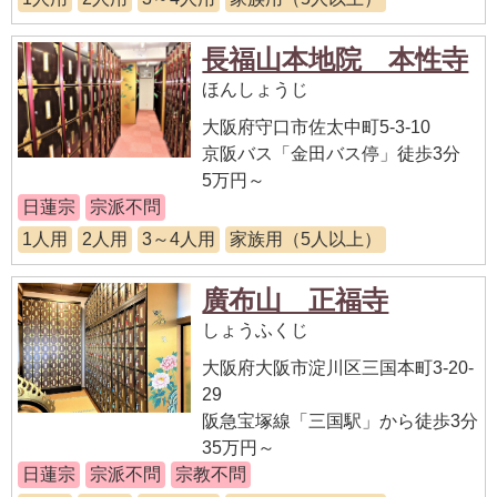
長福山本地院 本性寺
ほんしょうじ
大阪府守口市佐太中町5-3-10
京阪バス「金田バス停」徒歩3分
5万円～
日蓮宗
宗派不問
1人用
2人用
3～4人用
家族用（5人以上）
廣布山 正福寺
しょうふくじ
大阪府大阪市淀川区三国本町3-20-
29
阪急宝塚線「三国駅」から徒歩3分
35万円～
日蓮宗
宗派不問
宗教不問