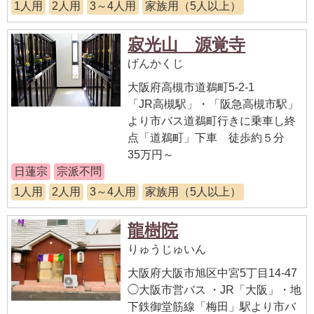
1人用
2人用
3～4人用
家族用（5人以上）
寂光山 源覚寺
げんかくじ
大阪府高槻市道鵜町5-2-1
「JR高槻駅」・「阪急高槻市駅」
より市バス道鵜町行きに乗車し終
点「道鵜町」下車 徒歩約５分
35万円～
日蓮宗
宗派不問
1人用
2人用
3～4人用
家族用（5人以上）
龍樹院
りゅうじゅいん
大阪府大阪市旭区中宮5丁目14-47
◯大阪市営バス ・JR「大阪」・地
下鉄御堂筋線「梅田」駅より市バ