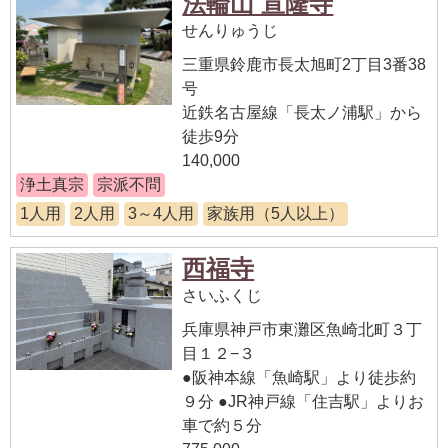
法輪山 宣隆寺
せんりゅうじ
三重県鈴鹿市長太旭町2丁目3番38
号
近鉄名古屋線「長太ノ浦駅」から
徒歩9分
140,000
浄土真宗
宗派不問
1人用
2人用
3～4人用
家族用（5人以上）
西福寺
さいふくじ
兵庫県神戸市東灘区魚崎北町３丁
目１２−３
●阪神本線「魚崎駅」より徒歩約
９分 ●JR神戸線「住吉駅」よりお
車で約５分