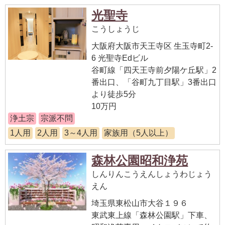
光聖寺
こうしょうじ
大阪府大阪市天王寺区 生玉寺町2-
6 光聖寺Edビル
谷町線「四天王寺前夕陽ケ丘駅」2
番出口、「谷町九丁目駅」3番出口
より徒歩5分
10万円
浄土宗
宗派不問
1人用
2人用
3～4人用
家族用（5人以上）
森林公園昭和浄苑
しんりんこうえんしょうわじょう
えん
埼玉県東松山市大谷１９６
東武東上線「森林公園駅」下車、