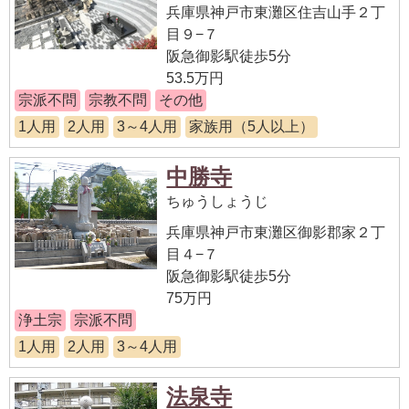
兵庫県神戸市東灘区住吉山手２丁
目９−７
阪急御影駅徒歩5分
53.5万円
宗派不問
宗教不問
その他
1人用
2人用
3～4人用
家族用（5人以上）
中勝寺
ちゅうしょうじ
兵庫県神戸市東灘区御影郡家２丁
目４−７
阪急御影駅徒歩5分
75万円
浄土宗
宗派不問
1人用
2人用
3～4人用
法泉寺