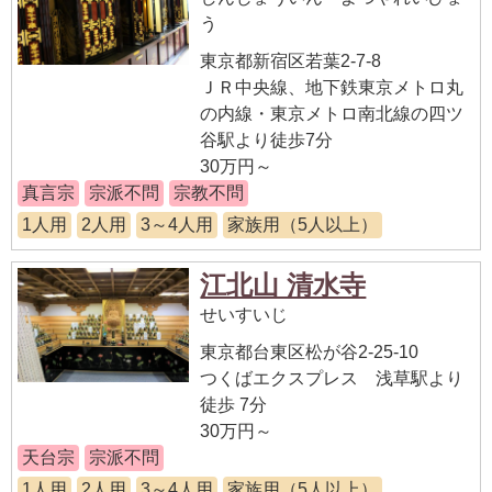
う
東京都新宿区若葉2-7-8
ＪＲ中央線、地下鉄東京メトロ丸
の内線・東京メトロ南北線の四ツ
谷駅より徒歩7分
30万円～
真言宗
宗派不問
宗教不問
1人用
2人用
3～4人用
家族用（5人以上）
江北山 清水寺
せいすいじ
東京都台東区松が谷2-25-10
つくばエクスプレス 浅草駅より
徒歩 7分
30万円～
天台宗
宗派不問
1人用
2人用
3～4人用
家族用（5人以上）