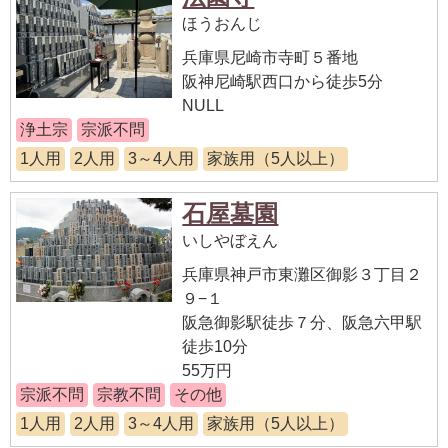
ほうおんじ
兵庫県尼崎市寺町５番地
阪神尼崎駅西口から徒歩5分
NULL
浄土宗
宗派不問
1人用
2人用
3～4人用
家族用（5人以上）
石屋墓園
いしやぼえん
兵庫県神戸市東灘区御影３丁目２
９−１
阪急御影駅徒歩７分、阪急六甲駅
徒歩10分
55万円
宗派不問
宗教不問
その他
1人用
2人用
3～4人用
家族用（5人以上）