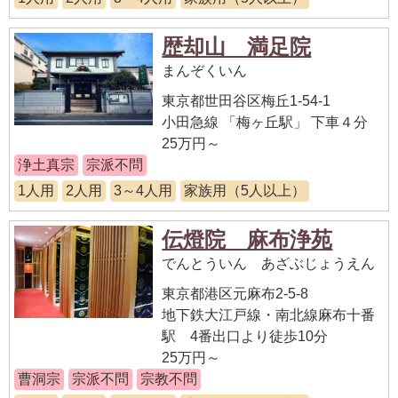
歴却山 満足院
まんぞくいん
東京都世田谷区梅丘1-54-1
小田急線 「梅ヶ丘駅」 下車４分
25万円～
浄土真宗
宗派不問
1人用
2人用
3～4人用
家族用（5人以上）
伝燈院 麻布浄苑
でんとういん あざぶじょうえん
東京都港区元麻布2-5-8
地下鉄大江戸線・南北線麻布十番
駅 4番出口より徒歩10分
25万円～
曹洞宗
宗派不問
宗教不問