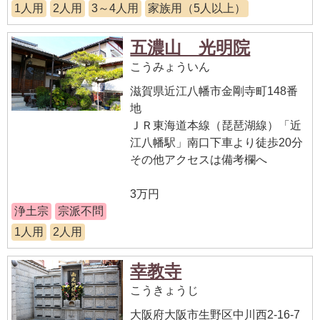
1人用
2人用
3～4人用
家族用（5人以上）
五濃山 光明院
こうみょういん
滋賀県近江八幡市金剛寺町148番
地
ＪＲ東海道本線（琵琶湖線）「近
江八幡駅」南口下車より徒歩20分
その他アクセスは備考欄へ
3万円
浄土宗
宗派不問
1人用
2人用
幸教寺
こうきょうじ
大阪府大阪市生野区中川西2-16-7