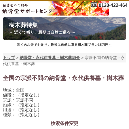
0120-422-464
樹木葬特集
～ 近くで祈り、最期は自然に還る ～
近くのお寺でお参り。最後は自然に還る樹木葬プラン35万円～
トップ
>
納骨堂・永代供養墓・樹木葬紹介
>
宗派不問の納骨堂・永
代供養墓・樹木葬
全国の宗派不問の納骨堂・永代供養墓・樹木葬
地域：全国
値段：（指定なし）
宗派：宗派不問
沿線：（指定なし）
用途：（指定なし）
種類：（指定なし）
検索条件変更