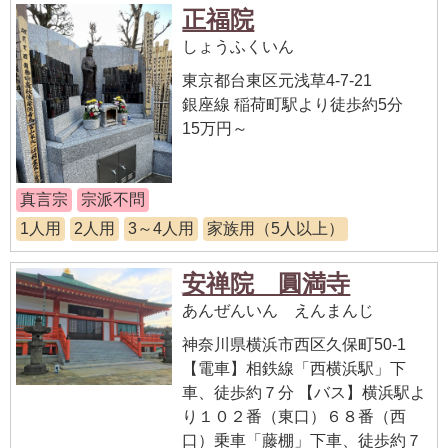
正福院
しょうふくいん
東京都台東区元浅草4-7-21
銀座線 稲荷町駅より徒歩約5分
15万円～
真言宗
宗派不問
1人用
2人用
3～4人用
家族用（5人以上）
安禅院 圓満寺
あんぜんいん えんまんじ
神奈川県横浜市西区久保町50-1
【電車】相鉄線「西横浜駅」下
車、徒歩約７分 【バス】横浜駅よ
り１０２番（東口）６８番（西
口）乗車「藤棚」下車、徒歩約７