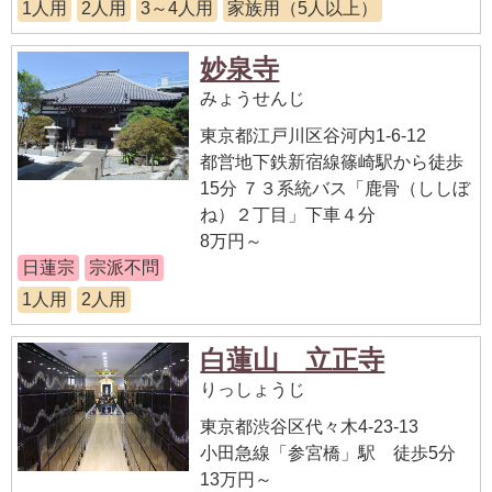
1人用
2人用
3～4人用
家族用（5人以上）
妙泉寺
みょうせんじ
東京都江戸川区谷河内1-6-12
都営地下鉄新宿線篠崎駅から徒歩
15分 ７３系統バス「鹿骨（ししぼ
ね）２丁目」下車４分
8万円～
日蓮宗
宗派不問
1人用
2人用
白蓮山 立正寺
りっしょうじ
東京都渋谷区代々木4-23-13
小田急線「参宮橋」駅 徒歩5分
13万円～