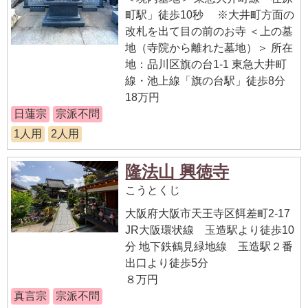
町駅」徒歩10秒 ※大井町方面の
改札を出て目の前のお寺 ＜上の墓
地（寺院から離れた墓地）＞ 所在
地：品川区旗の台1-1 東急大井町
線・池上線「旗の台駅」徒歩8分
18万円
日蓮宗
宗派不問
1人用
2人用
隆法山 興徳寺
こうとくじ
大阪府大阪市天王寺区餌差町2-17
JR大阪環状線 玉造駅より徒歩10
分 地下鉄鶴見緑地線 玉造駅２番
出口より徒歩5分
８万円
真言宗
宗派不問