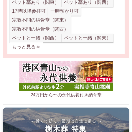
ペット墓あり（関東）
ペット墓あり（関西）
17時以降参拝可
一時預かり可
宗教不問の納骨堂（関東）
宗教不問の納骨堂（関西）
ペットと一緒（関西）
ペットと一緒（関東）
もっと見る≫
24万円から〜の永代供養付き納骨堂
～ 近くで祈り、最期は自然に還る ～
樹木葬 特集