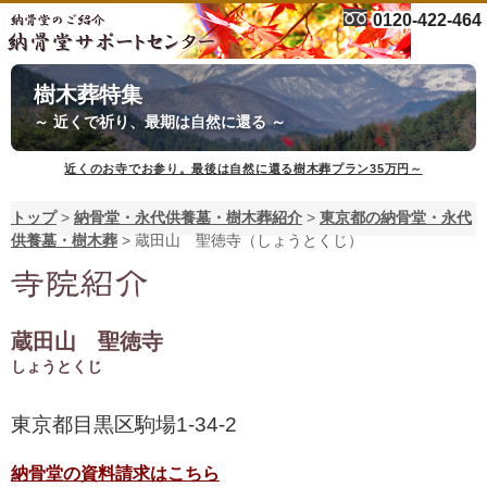
0120-422-464
樹木葬特集
～ 近くで祈り、最期は自然に還る ～
近くのお寺でお参り。最後は自然に還る樹木葬プラン35万円～
トップ
>
納骨堂・永代供養墓・樹木葬紹介
>
東京都の納骨堂・永代
供養墓・樹木葬
>
蔵田山 聖徳寺（しょうとくじ）
蔵田山 聖徳寺
しょうとくじ
東京都目黒区駒場1-34-2
納骨堂の資料請求はこちら