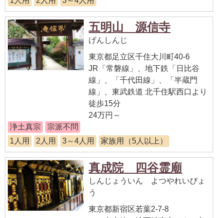
1人用
2人用
3～4人用
五明山 源信寺
げんしんじ
東京都足立区千住大川町40-6
JR「常磐線」、地下鉄「日比谷
線」、「千代田線」、「半蔵門
線」、東武鉄道 北千住駅西口より
徒歩15分
24万円～
浄土真宗
宗派不問
1人用
2人用
3～4人用
家族用（5人以上）
真成院 四谷霊廟
しんじょういん よつやれいびょ
う
東京都新宿区若葉2-7-8