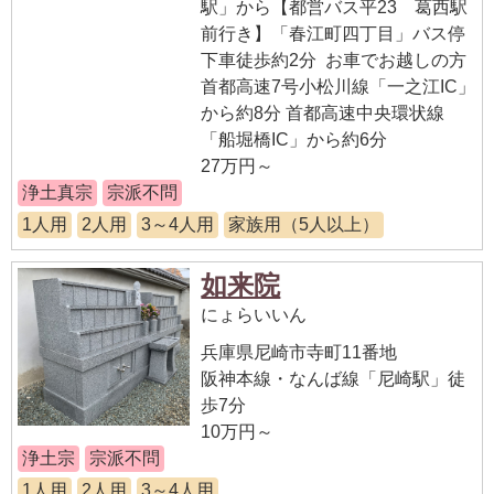
駅」から【都営バス平23 葛西駅
前行き】「春江町四丁目」バス停
下車徒歩約2分 お車でお越しの方
首都高速7号小松川線「一之江IC」
から約8分 首都高速中央環状線
「船堀橋IC」から約6分
27万円～
浄土真宗
宗派不問
1人用
2人用
3～4人用
家族用（5人以上）
如来院
にょらいいん
兵庫県尼崎市寺町11番地
阪神本線・なんば線「尼崎駅」徒
歩7分
10万円～
浄土宗
宗派不問
1人用
2人用
3～4人用