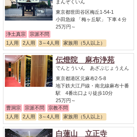
まんぞくいん
東京都世田谷区梅丘1-54-1
小田急線 「梅ヶ丘駅」 下車４分
25万円～
浄土真宗
宗派不問
1人用
2人用
3～4人用
家族用（5人以上）
伝燈院 麻布浄苑
でんとういん あざぶじょうえん
東京都港区元麻布2-5-8
地下鉄大江戸線・南北線麻布十番
駅 4番出口より徒歩10分
25万円～
曹洞宗
宗派不問
宗教不問
1人用
2人用
3～4人用
家族用（5人以上）
白蓮山 立正寺