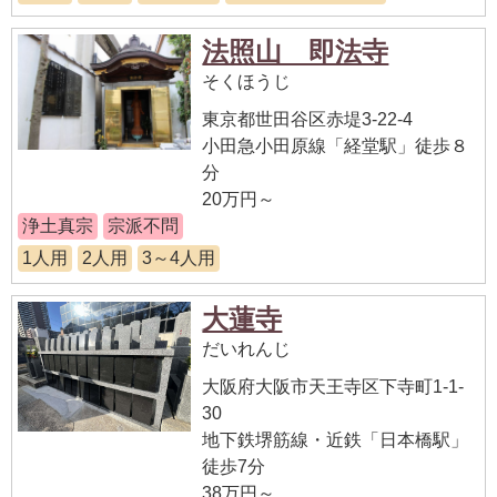
法照山 即法寺
そくほうじ
東京都世田谷区赤堤3-22-4
小田急小田原線「経堂駅」徒歩８
分
20万円～
浄土真宗
宗派不問
1人用
2人用
3～4人用
大蓮寺
だいれんじ
大阪府大阪市天王寺区下寺町1-1-
30
地下鉄堺筋線・近鉄「日本橋駅」
徒歩7分
38万円～