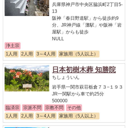
兵庫県神戸市中央区脇浜町2丁目5-
13
阪神「春日野道駅」から徒歩約9
分、JR神戸線「灘駅」や阪神「岩
屋駅」からも徒歩
NULL
浄土宗
1人用
2人用
3～4人用
家族用（5人以上）
日本初樹木葬 知勝院
ちしょういん
岩手県一関市萩荘栃倉７３−１９３
JR一関駅から車で約25分
500000
臨済宗
宗派不問
宗教不問
その他
1人用
2人用
3～4人用
家族用（5人以上）