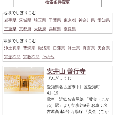
検索条件変更
地域でしぼりこむ
岩手県
茨城県
埼玉県
千葉県
東京都
神奈川県
愛知県
三重県
京都府
大阪府
兵庫県
奈良県
宗派でしぼりこむ
浄土真宗
曹洞宗
臨済宗
日蓮宗
浄土宗
真言宗
天台宗
宗派不問
宗教不問
その他
安井山 善行寺
ぜんぎょうじ
愛知県名古屋市中川区愛知町
41−19
電車：近鉄名古屋線 「黄金（こが
ね）駅」より徒歩約9分 お車：名
古屋高速5号 万場線 「黄金（こが