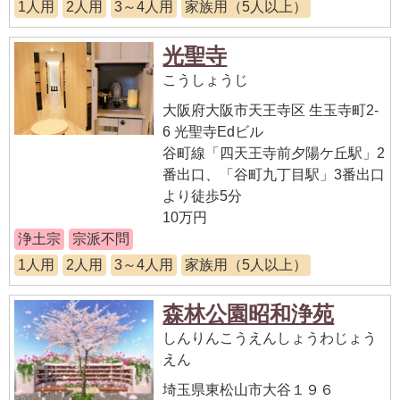
1人用
2人用
3～4人用
家族用（5人以上）
光聖寺
こうしょうじ
大阪府大阪市天王寺区 生玉寺町2-
6 光聖寺Edビル
谷町線「四天王寺前夕陽ケ丘駅」2
番出口、「谷町九丁目駅」3番出口
より徒歩5分
10万円
浄土宗
宗派不問
1人用
2人用
3～4人用
家族用（5人以上）
森林公園昭和浄苑
しんりんこうえんしょうわじょう
えん
埼玉県東松山市大谷１９６