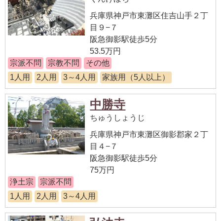
兵庫県神戸市東灘区住吉山手２丁
目９−７
阪急御影駅徒歩5分
53.5万円
宗派不問
宗教不問
その他
1人用
2人用
3～4人用
家族用（5人以上）
中勝寺
ちゅうしょうじ
兵庫県神戸市東灘区御影郡家２丁
目４−７
阪急御影駅徒歩5分
75万円
浄土宗
宗派不問
1人用
2人用
3～4人用