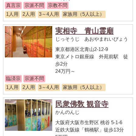
真言宗
宗派不問
宗教不問
1人用
2人用
3～4人用
家族用（5人以上）
実相寺 青山霊廟
じっそうじ あおやまれいびょう
東京都港区北青山2-12-9
東京メトロ銀座線 外苑前駅 徒
歩2分
24万円～
臨済宗
宗派不問
1人用
2人用
3～4人用
家族用（5人以上）
民衆佛敎 観音寺
かんのんじ
大阪府大阪市生野区 桃谷 5-1-6
近鉄大阪線「鶴橋駅」徒歩13分