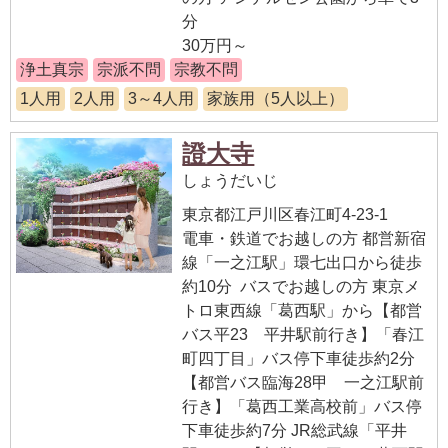
分
30万円～
浄土真宗
宗派不問
宗教不問
1人用
2人用
3～4人用
家族用（5人以上）
證大寺
しょうだいじ
東京都江戸川区春江町4-23-1
電車・鉄道でお越しの方 都営新宿
線「一之江駅」環七出口から徒歩
約10分 バスでお越しの方 東京メ
トロ東西線「葛西駅」から【都営
バス平23 平井駅前行き】「春江
町四丁目」バス停下車徒歩約2分
【都営バス臨海28甲 一之江駅前
行き】「葛西工業高校前」バス停
下車徒歩約7分 JR総武線「平井