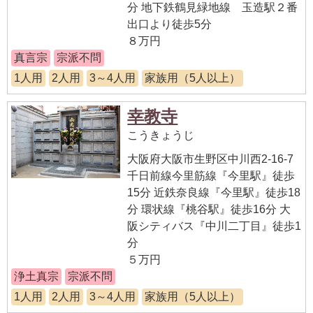
分 地下鉄鶴見緑地線 玉造駅２番
出口より徒歩5分
８万円
真言宗
宗派不問
1人用
2人用
3～4人用
家族用（5人以上）
幸教寺
こうきょうじ
大阪府大阪市生野区中川西2-16-7
千日前線今里筋線『今里駅』徒歩
15分 近鉄奈良線『今里駅』徒歩18
分 環状線『桃谷駅』徒歩16分 大
阪シティバス『中川二丁目』徒歩1
分
５万円
浄土真宗
宗派不問
1人用
2人用
3～4人用
家族用（5人以上）