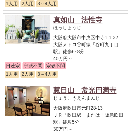
1人用
2人用
3～4人用
真如山 法性寺
ほっしょうじ
大阪府大阪市中央区中寺1-1-32
大阪メトロ谷町線「谷町九丁目
駅」徒歩6~8分
40万円～
日蓮宗
宗派不問
宗教不問
1人用
2人用
3～4人用
慧日山 常光円満寺
じょうこうえんまんじ
大阪府吹田市元町28-13
ＪＲ「吹田駅」または「阪急吹田
駅」徒歩5分
30万円～