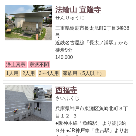
法輪山 宣隆寺
せんりゅうじ
三重県鈴鹿市長太旭町2丁目3番38
号
近鉄名古屋線「長太ノ浦駅」から
徒歩9分
140,000
浄土真宗
宗派不問
1人用
2人用
3～4人用
家族用（5人以上）
西福寺
さいふくじ
兵庫県神戸市東灘区魚崎北町３丁
目１２−３
●阪神本線「魚崎駅」より徒歩約
９分 ●JR神戸線「住吉駅」よりお