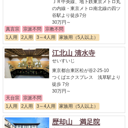
ＪＲ中央線、地下鉄東京メトロ丸
の内線・東京メトロ南北線の四ツ
谷駅より徒歩7分
30万円～
真言宗
宗派不問
宗教不問
1人用
2人用
3～4人用
家族用（5人以上）
江北山 清水寺
せいすいじ
東京都台東区松が谷2-25-10
つくばエクスプレス 浅草駅より
徒歩 7分
30万円～
天台宗
宗派不問
1人用
2人用
3～4人用
家族用（5人以上）
歴却山 満足院