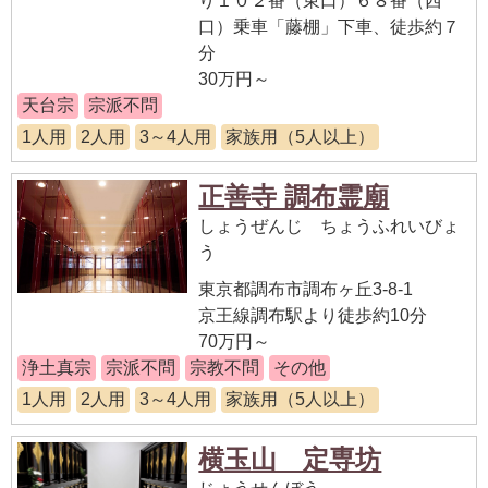
り１０２番（東口）６８番（西
口）乗車「藤棚」下車、徒歩約７
分
30万円～
天台宗
宗派不問
1人用
2人用
3～4人用
家族用（5人以上）
正善寺 調布霊廟
しょうぜんじ ちょうふれいびょ
う
東京都調布市調布ヶ丘3-8-1
京王線調布駅より徒歩約10分
70万円～
浄土真宗
宗派不問
宗教不問
その他
1人用
2人用
3～4人用
家族用（5人以上）
横玉山 定専坊