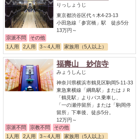
りっしょうじ
東京都渋谷区代々木4-23-13
小田急線「参宮橋」駅 徒歩5分
13万円～
宗派不問
その他
1人用
2人用
3～4人用
家族用（5人以上）
福壽山 妙信寺
みょうしんじ
神奈川県横浜市鶴見区駒岡5-11-33
東急東横線「綱島駅」またはＪＲ
「鶴見駅」よりバス乗車し、
「一の瀬停留所」または「駒岡停
留所」下車後、徒歩5分。
12万円～
宗派不問
宗教不問
その他
1人用
2人用
3～4人用
家族用（5人以上）