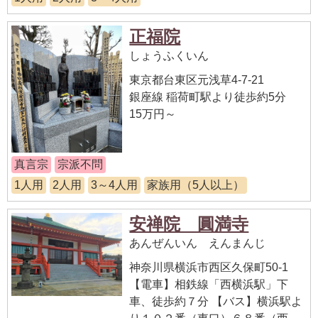
正福院
しょうふくいん
東京都台東区元浅草4-7-21
銀座線 稲荷町駅より徒歩約5分
15万円～
真言宗
宗派不問
1人用
2人用
3～4人用
家族用（5人以上）
安禅院 圓満寺
あんぜんいん えんまんじ
神奈川県横浜市西区久保町50-1
【電車】相鉄線「西横浜駅」下
車、徒歩約７分 【バス】横浜駅よ