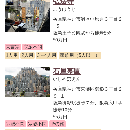
弘法寺
こうぼうじ
兵庫県神戸市灘区中原通３丁目２
−５
阪急王子公園駅から徒歩5分
50万円
真言宗
宗派不問
1人用
2人用
3～4人用
家族用（5人以上）
石屋墓園
いしやぼえん
兵庫県神戸市東灘区御影３丁目２
９−１
阪急御影駅徒歩７分、阪急六甲駅
徒歩10分
55万円
宗派不問
宗教不問
その他