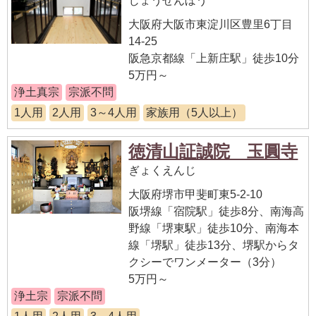
じょうせんぼう
大阪府大阪市東淀川区豊里6丁目
14-25
阪急京都線「上新庄駅」徒歩10分
5万円～
浄土真宗
宗派不問
1人用
2人用
3～4人用
家族用（5人以上）
徳清山証誠院 玉圓寺
ぎょくえんじ
大阪府堺市甲斐町東5-2-10
阪堺線「宿院駅」徒歩8分、南海高
野線「堺東駅」徒歩10分、南海本
線「堺駅」徒歩13分、堺駅からタ
クシーでワンメーター（3分）
5万円～
浄土宗
宗派不問