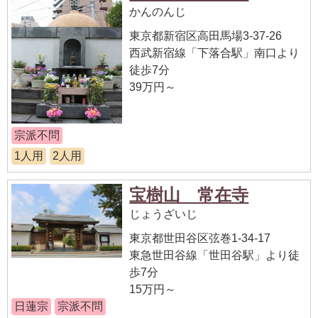
かんのんじ
東京都新宿区高田馬場3-37-26
西武新宿線「下落合駅」南口より
徒歩7分
39万円～
宗派不問
1人用
2人用
宝樹山 常在寺
じょうざいじ
東京都世田谷区弦巻1-34-17
東急世田谷線「世田谷駅」より徒
歩7分
15万円～
日蓮宗
宗派不問