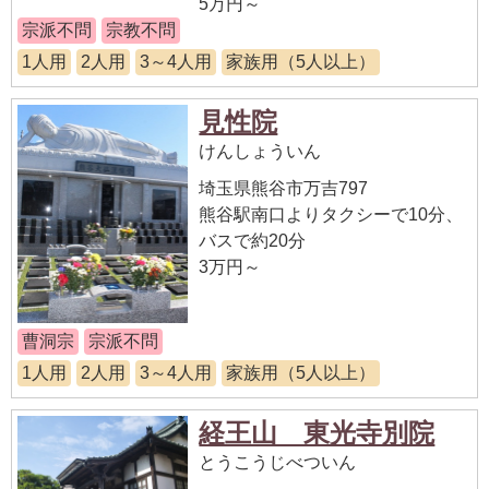
5万円～
宗派不問
宗教不問
1人用
2人用
3～4人用
家族用（5人以上）
見性院
けんしょういん
埼玉県熊谷市万吉797
熊谷駅南口よりタクシーで10分、
バスで約20分
3万円～
曹洞宗
宗派不問
1人用
2人用
3～4人用
家族用（5人以上）
経王山 東光寺別院
とうこうじべついん