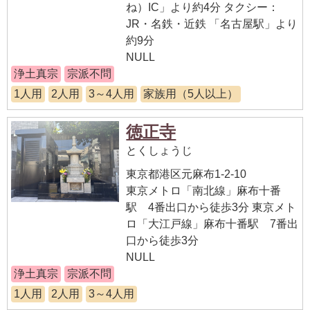
ね）IC」より約4分 タクシー：
JR・名鉄・近鉄 「名古屋駅」より
約9分
NULL
浄土真宗
宗派不問
1人用
2人用
3～4人用
家族用（5人以上）
徳正寺
とくしょうじ
東京都港区元麻布1-2-10
東京メトロ「南北線」麻布十番
駅 4番出口から徒歩3分 東京メト
ロ「大江戸線」麻布十番駅 7番出
口から徒歩3分
NULL
浄土真宗
宗派不問
1人用
2人用
3～4人用