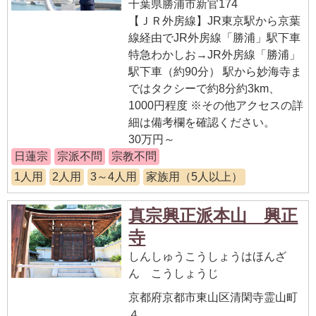
千葉県勝浦市新官174
【ＪＲ外房線】JR東京駅から京葉
線経由でJR外房線「勝浦」駅下車
特急わかしお→JR外房線「勝浦」
駅下車（約90分） 駅から妙海寺ま
ではタクシーで約8分約3km、
1000円程度 ※その他アクセスの詳
細は備考欄を確認ください。
30万円～
日蓮宗
宗派不問
宗教不問
1人用
2人用
3～4人用
家族用（5人以上）
真宗興正派本山 興正
寺
しんしゅうこうしょうはほんざ
ん こうしょうじ
京都府京都市東山区清閑寺霊山町
４