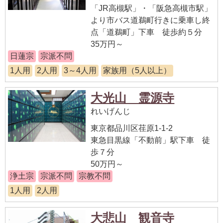
「JR高槻駅」・「阪急高槻市駅」
より市バス道鵜町行きに乗車し終
点「道鵜町」下車 徒歩約５分
35万円～
日蓮宗
宗派不問
1人用
2人用
3～4人用
家族用（5人以上）
大光山 霊源寺
れいげんじ
東京都品川区荏原1-1-2
東急目黒線「不動前」駅下車 徒
歩７分
50万円～
浄土宗
宗派不問
宗教不問
1人用
2人用
大悲山 観音寺