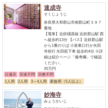
速成寺
そくじょうじ
奈良県大和郡山市南郡山町３９７
番地
【電車】近鉄橿原線 近鉄郡山駅 西
へ徒歩約13分 【バス】近鉄郡山駅
から1番のりば 小泉東口行か矢田
寺前行 矢田筋下車 徒歩約4分 ※詳
細は紹介ページ「備考欄」で確認
ください。
35万円
日蓮宗
宗派不問
宗教不問
1人用
2人用
3～4人用
家族用（5人以上）
妙海寺
みょうかいじ