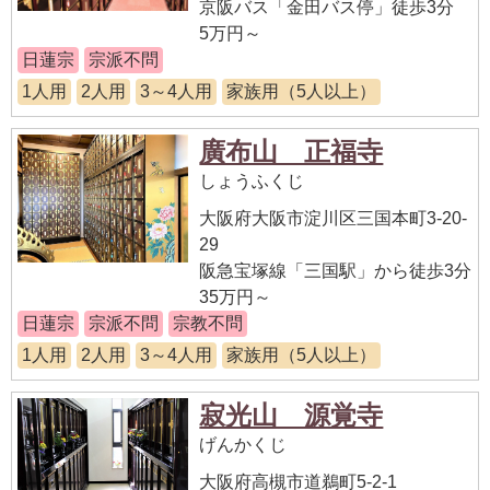
京阪バス「金田バス停」徒歩3分
5万円～
日蓮宗
宗派不問
1人用
2人用
3～4人用
家族用（5人以上）
廣布山 正福寺
しょうふくじ
大阪府大阪市淀川区三国本町3-20-
29
阪急宝塚線「三国駅」から徒歩3分
35万円～
日蓮宗
宗派不問
宗教不問
1人用
2人用
3～4人用
家族用（5人以上）
寂光山 源覚寺
げんかくじ
大阪府高槻市道鵜町5-2-1