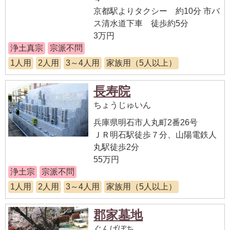
京都駅よりタクシー 約10分 市バ
ス清水道下車 徒歩約5分
3万円
浄土真宗
宗派不問
1人用
2人用
3～4人用
家族用（5人以上）
長寿院
ちょうじゅいん
兵庫県明石市人丸町2番26号
ＪＲ明石駅徒歩７分、山陽電鉄人
丸駅徒歩2分
55万円
浄土宗
宗派不問
1人用
2人用
3～4人用
家族用（5人以上）
郡家墓地
ぐんげぼち