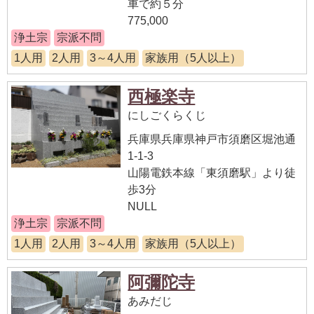
車で約５分
775,000
浄土宗
宗派不問
1人用
2人用
3～4人用
家族用（5人以上）
西極楽寺
にしごくらくじ
兵庫県兵庫県神戸市須磨区堀池通
1-1-3
山陽電鉄本線「東須磨駅」より徒
歩3分
NULL
浄土宗
宗派不問
1人用
2人用
3～4人用
家族用（5人以上）
阿彌陀寺
あみだじ