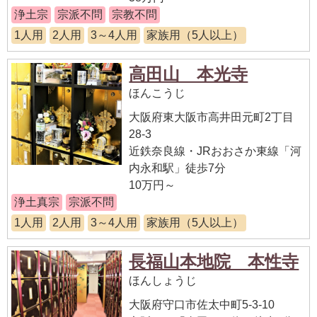
浄土宗
宗派不問
宗教不問
1人用
2人用
3～4人用
家族用（5人以上）
高田山 本光寺
ほんこうじ
大阪府東大阪市高井田元町2丁目
28-3
近鉄奈良線・JRおおさか東線「河
内永和駅」徒歩7分
10万円～
浄土真宗
宗派不問
1人用
2人用
3～4人用
家族用（5人以上）
長福山本地院 本性寺
ほんしょうじ
大阪府守口市佐太中町5-3-10