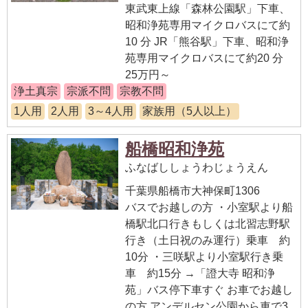
東武東上線「森林公園駅」下車、
昭和浄苑専用マイクロバスにて約
10 分 JR「熊谷駅」下車、昭和浄
苑専用マイクロバスにて約20 分
25万円～
浄土真宗
宗派不問
宗教不問
1人用
2人用
3～4人用
家族用（5人以上）
船橋昭和浄苑
ふなばししょうわじょうえん
千葉県船橋市大神保町1306
バスでお越しの方 ・小室駅より船
橋駅北口行きもしくは北習志野駅
行き（土日祝のみ運行）乗車 約
10分 ・三咲駅より小室駅行き乗
車 約15分 →「證大寺 昭和浄
苑」バス停下車すぐ お車でお越し
の方 アンデルセン公園から車で3