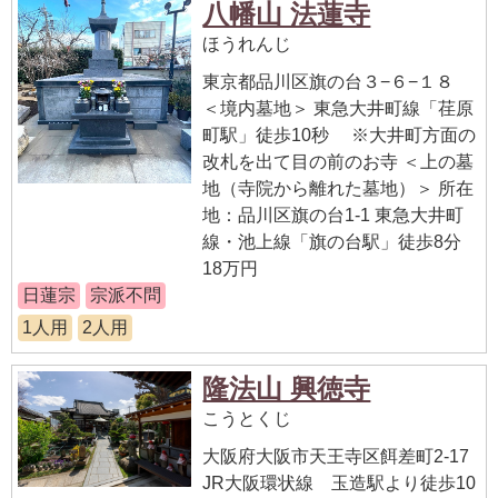
八幡山 法蓮寺
ほうれんじ
東京都品川区旗の台３−６−１８
＜境内墓地＞ 東急大井町線「荏原
町駅」徒歩10秒 ※大井町方面の
改札を出て目の前のお寺 ＜上の墓
地（寺院から離れた墓地）＞ 所在
地：品川区旗の台1-1 東急大井町
線・池上線「旗の台駅」徒歩8分
18万円
日蓮宗
宗派不問
1人用
2人用
隆法山 興徳寺
こうとくじ
大阪府大阪市天王寺区餌差町2-17
JR大阪環状線 玉造駅より徒歩10