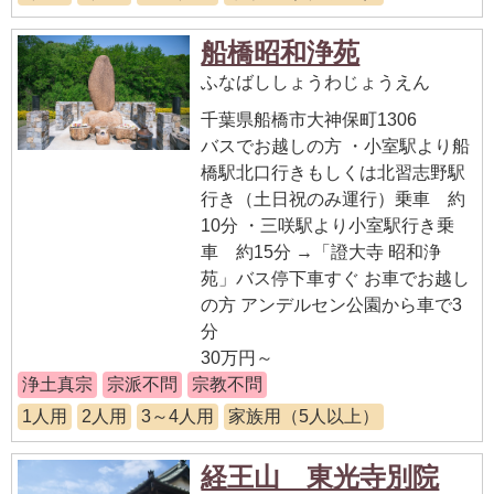
船橋昭和浄苑
ふなばししょうわじょうえん
千葉県船橋市大神保町1306
バスでお越しの方 ・小室駅より船
橋駅北口行きもしくは北習志野駅
行き（土日祝のみ運行）乗車 約
10分 ・三咲駅より小室駅行き乗
車 約15分 →「證大寺 昭和浄
苑」バス停下車すぐ お車でお越し
の方 アンデルセン公園から車で3
分
30万円～
浄土真宗
宗派不問
宗教不問
1人用
2人用
3～4人用
家族用（5人以上）
経王山 東光寺別院