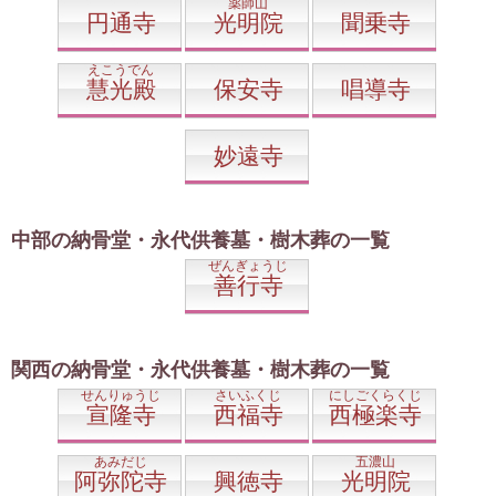
薬師山
円通寺
光明院
聞乗寺
えこうでん
慧光殿
保安寺
唱導寺
妙遠寺
中部の納骨堂・永代供養墓・樹木葬の一覧
ぜんぎょうじ
善行寺
関西の納骨堂・永代供養墓・樹木葬の一覧
せんりゅうじ
さいふくじ
にしごくらくじ
宣隆寺
西福寺
西極楽寺
あみだじ
五濃山
阿弥陀寺
興徳寺
光明院