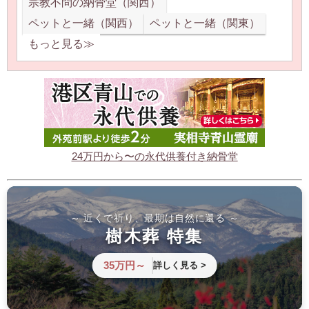
宗教不問の納骨堂（関西）
ペットと一緒（関西）
ペットと一緒（関東）
もっと見る≫
24万円から〜の永代供養付き納骨堂
～ 近くで祈り、最期は自然に還る ～
樹木葬 特集
35万円～
詳しく見る >