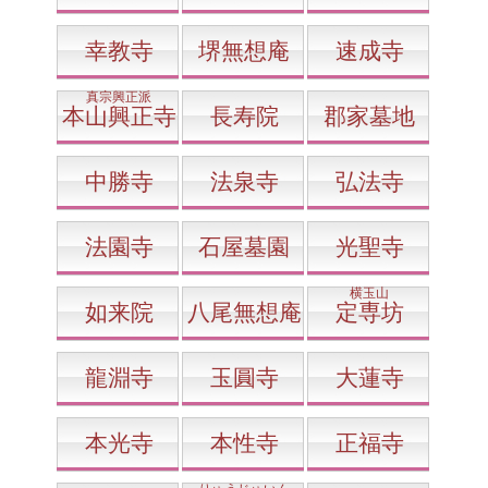
幸教寺
堺無想庵
速成寺
真宗興正派
本山興正寺
長寿院
郡家墓地
中勝寺
法泉寺
弘法寺
法園寺
石屋墓園
光聖寺
横玉山
如来院
八尾無想庵
定専坊
龍淵寺
玉圓寺
大蓮寺
本光寺
本性寺
正福寺