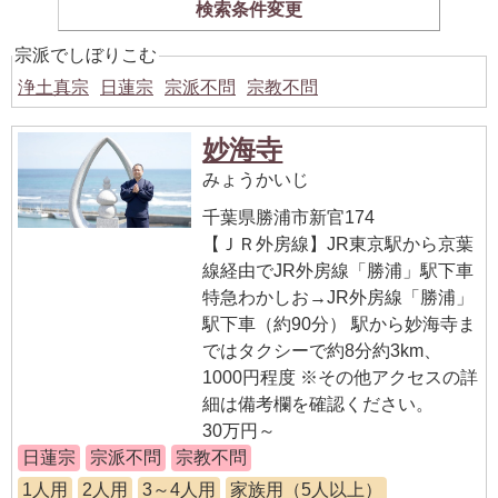
検索条件変更
宗派でしぼりこむ
浄土真宗
日蓮宗
宗派不問
宗教不問
妙海寺
みょうかいじ
千葉県勝浦市新官174
【ＪＲ外房線】JR東京駅から京葉
線経由でJR外房線「勝浦」駅下車
特急わかしお→JR外房線「勝浦」
駅下車（約90分） 駅から妙海寺ま
ではタクシーで約8分約3km、
1000円程度 ※その他アクセスの詳
細は備考欄を確認ください。
30万円～
日蓮宗
宗派不問
宗教不問
1人用
2人用
3～4人用
家族用（5人以上）