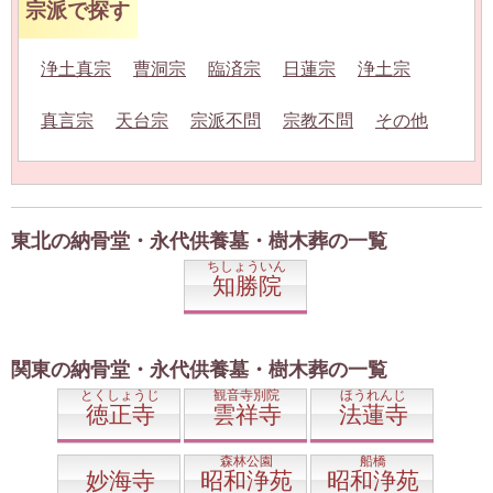
宗派で探す
浄土真宗
曹洞宗
臨済宗
日蓮宗
浄土宗
真言宗
天台宗
宗派不問
宗教不問
その他
東北の納骨堂・永代供養墓・樹木葬の一覧
ちしょういん
知勝院
関東の納骨堂・永代供養墓・樹木葬の一覧
とくしょうじ
観音寺別院
ほうれんじ
徳正寺
雲祥寺
法蓮寺
森林公園
船橋
妙海寺
昭和浄苑
昭和浄苑