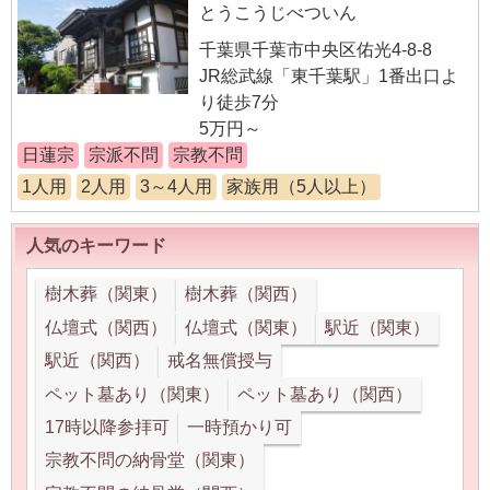
とうこうじべついん
千葉県千葉市中央区佑光4-8-8
JR総武線「東千葉駅」1番出口よ
り徒歩7分
5万円～
日蓮宗
宗派不問
宗教不問
1人用
2人用
3～4人用
家族用（5人以上）
人気のキーワード
樹木葬（関東）
樹木葬（関西）
仏壇式（関西）
仏壇式（関東）
駅近（関東）
駅近（関西）
戒名無償授与
ペット墓あり（関東）
ペット墓あり（関西）
17時以降参拝可
一時預かり可
宗教不問の納骨堂（関東）