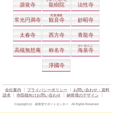
りゅうじゅいん
源覚寺
龍樹院
法性寺
民衆佛敎
常光円満寺
観音寺
妙昭寺
太春寺
西方寺
青龍寺
かいせんじ
高槻無想庵
称名寺
海泉寺
淨國寺
会社案内
プライバシーポリシー
お問い合わせ・資料
請求
寺院様向けお問い合わせ
納骨壇のデザイン
Copyright (c) 納骨堂サポートセンター All Rights Reserved