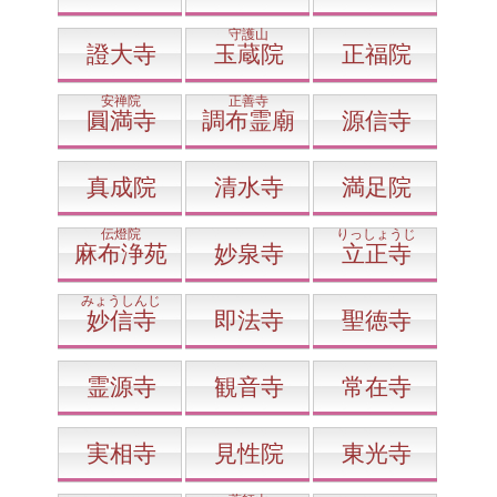
守護山
證大寺
玉蔵院
正福院
安禅院
正善寺
圓満寺
調布霊廟
源信寺
真成院
清水寺
満足院
伝燈院
りっしょうじ
麻布浄苑
妙泉寺
立正寺
みょうしんじ
妙信寺
即法寺
聖徳寺
霊源寺
観音寺
常在寺
実相寺
見性院
東光寺