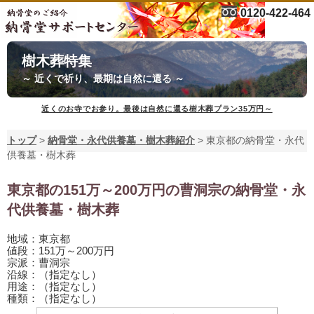
0120-422-464
樹木葬特集
～ 近くで祈り、最期は自然に還る ～
近くのお寺でお参り。最後は自然に還る樹木葬プラン35万円～
トップ
>
納骨堂・永代供養墓・樹木葬紹介
>
東京都の納骨堂・永代
供養墓・樹木葬
東京都の151万～200万円の曹洞宗の納骨堂・永
代供養墓・樹木葬
地域：東京都
値段：151万～200万円
宗派：曹洞宗
沿線：（指定なし）
用途：（指定なし）
種類：（指定なし）