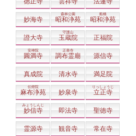
徳正寺
雲祥寺
法蓮寺
森林公園
船橋
妙海寺
昭和浄苑
昭和浄苑
守護山
證大寺
玉蔵院
正福院
安禅院
正善寺
圓満寺
調布霊廟
源信寺
真成院
清水寺
満足院
伝燈院
りっしょうじ
麻布浄苑
妙泉寺
立正寺
みょうしんじ
妙信寺
即法寺
聖徳寺
霊源寺
観音寺
常在寺