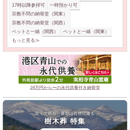
17時以降参拝可
一時預かり可
宗教不問の納骨堂（関東）
宗教不問の納骨堂（関西）
ペットと一緒（関西）
ペットと一緒（関東）
もっと見る≫
24万円から〜の永代供養付き納骨堂
～ 近くで祈り、最期は自然に還る ～
樹木葬 特集