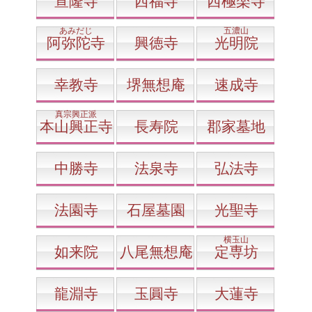
宣隆寺
西福寺
西極楽寺
あみだじ
五濃山
阿弥陀寺
興徳寺
光明院
幸教寺
堺無想庵
速成寺
真宗興正派
本山興正寺
長寿院
郡家墓地
中勝寺
法泉寺
弘法寺
法園寺
石屋墓園
光聖寺
横玉山
如来院
八尾無想庵
定専坊
龍淵寺
玉圓寺
大蓮寺