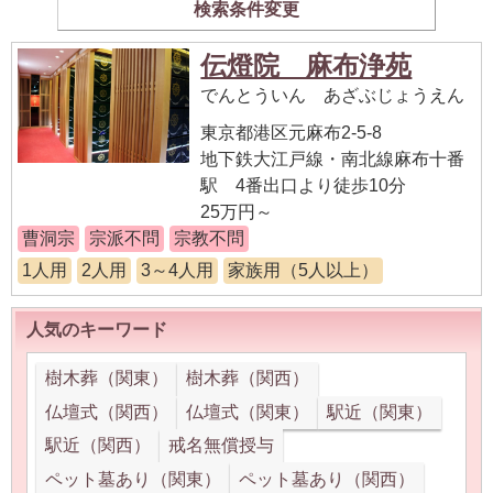
検索条件変更
伝燈院 麻布浄苑
でんとういん あざぶじょうえん
東京都港区元麻布2-5-8
地下鉄大江戸線・南北線麻布十番
駅 4番出口より徒歩10分
25万円～
曹洞宗
宗派不問
宗教不問
1人用
2人用
3～4人用
家族用（5人以上）
人気のキーワード
樹木葬（関東）
樹木葬（関西）
仏壇式（関西）
仏壇式（関東）
駅近（関東）
駅近（関西）
戒名無償授与
ペット墓あり（関東）
ペット墓あり（関西）