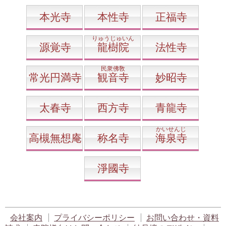
本光寺
本性寺
正福寺
りゅうじゅいん
源覚寺
龍樹院
法性寺
民衆佛敎
常光円満寺
観音寺
妙昭寺
太春寺
西方寺
青龍寺
かいせんじ
高槻無想庵
称名寺
海泉寺
淨國寺
会社案内
プライバシーポリシー
お問い合わせ・資料