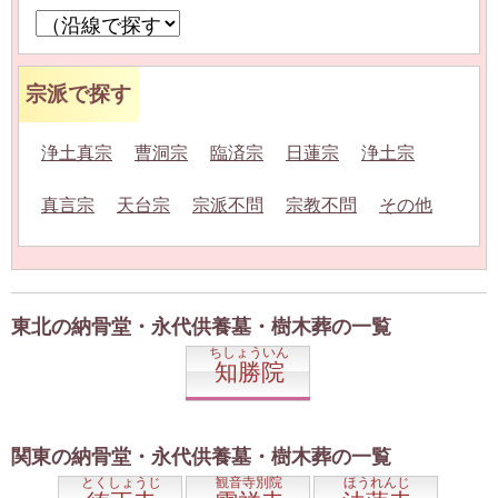
宗派で探す
浄土真宗
曹洞宗
臨済宗
日蓮宗
浄土宗
真言宗
天台宗
宗派不問
宗教不問
その他
東北の納骨堂・永代供養墓・樹木葬の一覧
ちしょういん
知勝院
関東の納骨堂・永代供養墓・樹木葬の一覧
とくしょうじ
観音寺別院
ほうれんじ