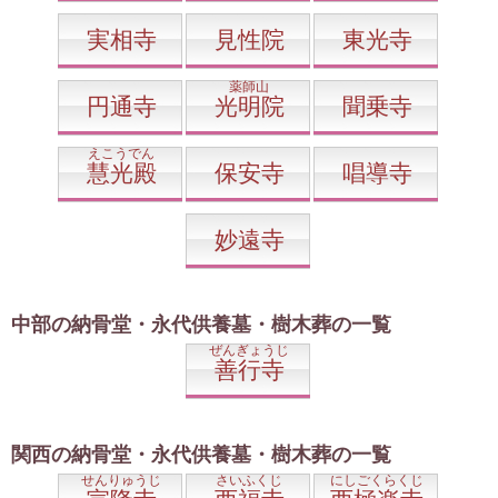
実相寺
見性院
東光寺
薬師山
円通寺
光明院
聞乗寺
えこうでん
慧光殿
保安寺
唱導寺
妙遠寺
中部の納骨堂・永代供養墓・樹木葬の一覧
ぜんぎょうじ
善行寺
関西の納骨堂・永代供養墓・樹木葬の一覧
せんりゅうじ
さいふくじ
にしごくらくじ