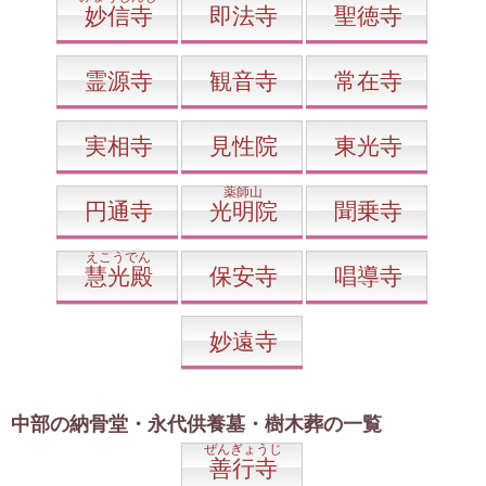
妙信寺
即法寺
聖徳寺
霊源寺
観音寺
常在寺
実相寺
見性院
東光寺
薬師山
円通寺
光明院
聞乗寺
えこうでん
慧光殿
保安寺
唱導寺
妙遠寺
中部の納骨堂・永代供養墓・樹木葬の一覧
ぜんぎょうじ
善行寺