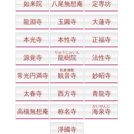
如来院
八尾無想庵
定専坊
龍淵寺
玉圓寺
大蓮寺
本光寺
本性寺
正福寺
りゅうじゅいん
源覚寺
龍樹院
法性寺
民衆佛敎
常光円満寺
観音寺
妙昭寺
太春寺
西方寺
青龍寺
かいせんじ
高槻無想庵
称名寺
海泉寺
淨國寺