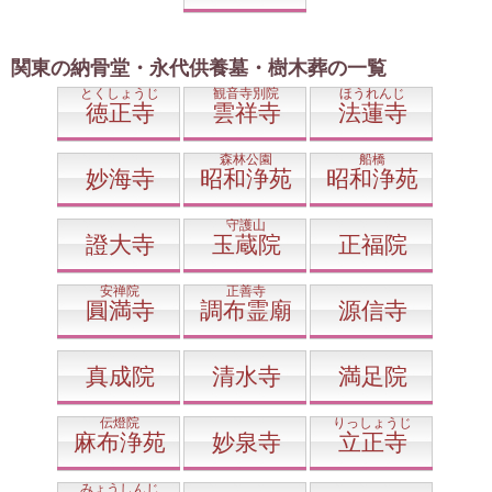
関東の納骨堂・永代供養墓・樹木葬の一覧
とくしょうじ
観音寺別院
ほうれんじ
徳正寺
雲祥寺
法蓮寺
森林公園
船橋
妙海寺
昭和浄苑
昭和浄苑
守護山
證大寺
玉蔵院
正福院
安禅院
正善寺
圓満寺
調布霊廟
源信寺
真成院
清水寺
満足院
伝燈院
りっしょうじ
麻布浄苑
妙泉寺
立正寺
みょうしんじ