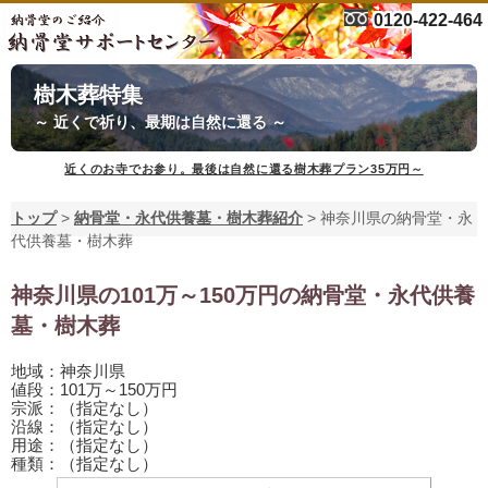
0120-422-464
樹木葬特集
～ 近くで祈り、最期は自然に還る ～
近くのお寺でお参り。最後は自然に還る樹木葬プラン35万円～
トップ
>
納骨堂・永代供養墓・樹木葬紹介
>
神奈川県の納骨堂・永
代供養墓・樹木葬
神奈川県の101万～150万円の納骨堂・永代供養
墓・樹木葬
地域：神奈川県
値段：101万～150万円
宗派：（指定なし）
沿線：（指定なし）
用途：（指定なし）
種類：（指定なし）