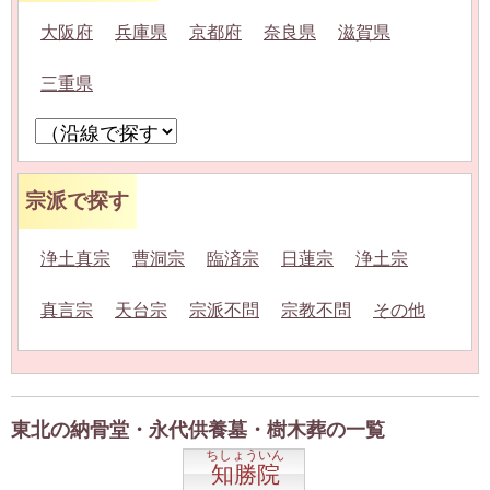
大阪府
兵庫県
京都府
奈良県
滋賀県
三重県
宗派で探す
浄土真宗
曹洞宗
臨済宗
日蓮宗
浄土宗
真言宗
天台宗
宗派不問
宗教不問
その他
東北の納骨堂・永代供養墓・樹木葬の一覧
ちしょういん
知勝院