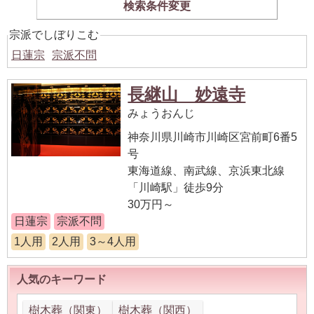
検索条件変更
宗派でしぼりこむ
日蓮宗
宗派不問
長継山 妙遠寺
みょうおんじ
神奈川県川崎市川崎区宮前町6番5
号
東海道線、南武線、京浜東北線
「川崎駅」徒歩9分
30万円～
日蓮宗
宗派不問
1人用
2人用
3～4人用
人気のキーワード
樹木葬（関東）
樹木葬（関西）