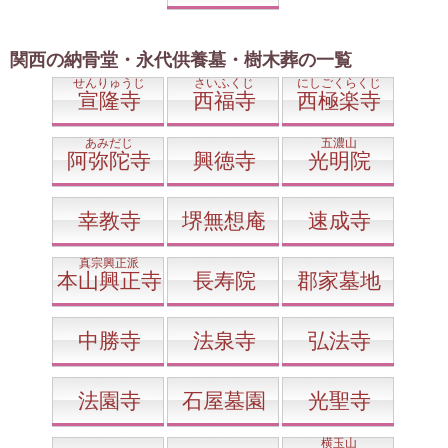
関西の納骨堂・永代供養墓・樹木葬の一覧
せんりゅうじ
さいふくじ
にしごくらくじ
宣隆寺
西福寺
西極楽寺
あみだじ
五濃山
阿弥陀寺
興徳寺
光明院
幸教寺
堺無想庵
速成寺
真宗興正派
本山興正寺
長寿院
郡家墓地
中勝寺
法泉寺
弘法寺
法園寺
石屋墓園
光聖寺
横玉山