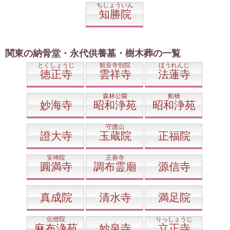
ちしょういん
知勝院
関東の納骨堂・永代供養墓・樹木葬の一覧
とくしょうじ
観音寺別院
ほうれんじ
徳正寺
雲祥寺
法蓮寺
森林公園
船橋
妙海寺
昭和浄苑
昭和浄苑
守護山
證大寺
玉蔵院
正福院
安禅院
正善寺
圓満寺
調布霊廟
源信寺
真成院
清水寺
満足院
伝燈院
りっしょうじ
麻布浄苑
妙泉寺
立正寺