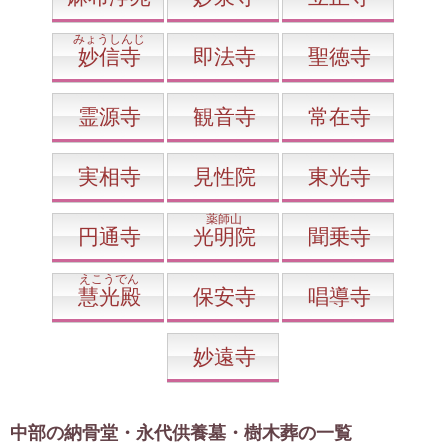
みょうしんじ
妙信寺
即法寺
聖徳寺
霊源寺
観音寺
常在寺
実相寺
見性院
東光寺
薬師山
円通寺
光明院
聞乗寺
えこうでん
慧光殿
保安寺
唱導寺
妙遠寺
中部の納骨堂・永代供養墓・樹木葬の一覧