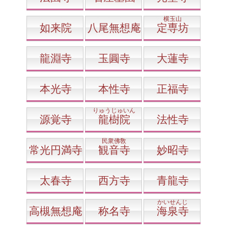
横玉山
如来院
八尾無想庵
定専坊
龍淵寺
玉圓寺
大蓮寺
本光寺
本性寺
正福寺
りゅうじゅいん
源覚寺
龍樹院
法性寺
民衆佛敎
常光円満寺
観音寺
妙昭寺
太春寺
西方寺
青龍寺
かいせんじ
高槻無想庵
称名寺
海泉寺