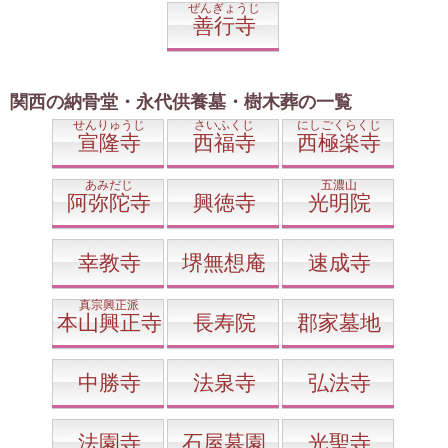
ぜんぎょうじ
善行寺
関西の納骨堂・永代供養墓・樹木葬の一覧
せんりゅうじ
さいふくじ
にしごくらくじ
宣隆寺
西福寺
西極楽寺
あみだじ
五濃山
阿弥陀寺
興徳寺
光明院
幸教寺
堺無想庵
速成寺
真宗興正派
本山興正寺
長寿院
郡家墓地
中勝寺
法泉寺
弘法寺
法園寺
石屋墓園
光聖寺