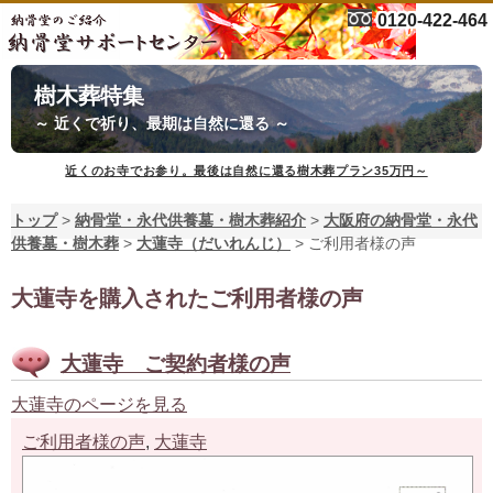
0120-422-464
樹木葬特集
～ 近くで祈り、最期は自然に還る ～
近くのお寺でお参り。最後は自然に還る樹木葬プラン35万円～
トップ
>
納骨堂・永代供養墓・樹木葬紹介
>
大阪府の納骨堂・永代
供養墓・樹木葬
>
大蓮寺（だいれんじ）
>
ご利用者様の声
大蓮寺を購入されたご利用者様の声
大蓮寺 ご契約者様の声
大蓮寺のページを見る
ご利用者様の声
,
大蓮寺